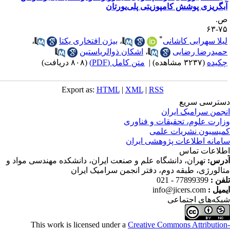
بگریزی پوشش کامپوزیتی پلی‌یورتان
.
۷۵-
*
یلا سهرابی کاشانی
،
بیژن افتخاری یکتا
،
میدرضا رضایی
،
اشکان ذوالریاستین
کیده
(۳۲۳۷ مشاهده)
|
متن کامل (PDF)
(۸۰۸ دریافت)
Export as:
HTML
|
XML
|
RSS
ترسی سریع
جمن سرامیک ایران
ارت علوم، تحقیقات و فناوری
یسیون نشریات علمی
مانه اطلاعات پژوهشی ایران
لاعات تماس
رس:
تهران، دانشگاه علم و صنعت ایران، دانشکده مهندسی مواد و
الورژی، طبقه دوم، دفتر انجمن سرامیک ایران
فن :
77899399 - 021
میل :
info@jicers.com
که‌های اجتماعی
This work is licensed under a
Creative Commons Attributio