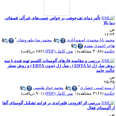
تأثیر دمای تف‌جوشی بر خواص چسب‌های غیرآلی فسفاتی
ما بالا
.
۲۴-
*
حمد بابا محمدی اسفندآبادی
،
محمدرضا نیلفروشان
،
اجر احمدی مقدم
کیده
(۳۰۸۸ مشاهده)
|
متن کامل (PDF)
(۶۸۲ دریافت)
بررسی و مقایسه فازهای آلومینات کلسیم تهیه شده با سه
روش سل ژل (با EDTA ) ، سل ژل (بدون EDTA ) و روش سنتز
الت جامد
.
۳۵-
*
رمینه امینی حصاری
،
محمد جواد طبسی
کیده
(۳۱۶۶ مشاهده)
|
متن کامل (PDF)
(۹۰۱ دریافت)
بررسی اثر افزودنی فلورایدی بر فرایند تشکیل آلومینای آلفا
ز آلومینای فعال
.