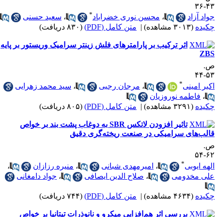
۴۳-
*
واد آزاد
،
محسن نوری خضراباد
،
سعید حسنی
کیده
(۳۰۱۳ مشاهده)
|
متن کامل (PDF)
(۸۳۰ دریافت)
اثر ترکیب بر پارامترهای فلش زینتر سرامیک وریستور بر پایه
ZB
.
۵۳-
*
کبر امینی
،
مرجان رجبی
،
سید محمد زهرایی
،
فاطمه نوروزیان
کیده
(۳۲۹۱ مشاهده)
|
متن کامل (PDF)
(۸۰۵ دریافت)
تاثیر افزودن لاتکس SBR به دوغاب پشت بند بر خواص
الب‌های سرامیکی در صنعت ریخته‌گری دقیق
.
۶۲-
*
لهه ایوبی
،
امیرمهدی شبانی
،
منیره رزازان
،
لی مخدومی
،
صلاح الدین ایصافی
،
جواد دامغانی
کیده
(۴۶۳۴ مشاهده)
|
متن کامل (PDF)
(۷۴۴ دریافت)
بررسی اثر هم‌افزایی میکرو و نانوذرات تیتانیا بر خواص