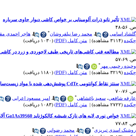
تأثیر نانو ذرات آلومینایی بر خواص کاشی دیوار حاوی سرباره
ص. ۵۶-۴۸
*
گلشاد اسامی
،
محمد رضا نیلفروشان
،
هاجر احمدی مق
چکیده
(۳۱۱۴ مشاهده)
|
متن کامل (PDF)
(۱۰۳۰ دریافت)
مطالعه فنی کاشی‌های تاریخی طیف لاجوردی و زرد در کاشی‌
ص. ۶۹-۵۷
*
وحیده رحیمی مهر
چکیده
(۳۲۱۹ مشاهده)
|
متن کامل (PDF)
(۱۱۸۰ دریافت)
سنتز نقاط کوانتومی CdTe پوشش‌دهی شده با مواد زیست‌سازگار و بررسی خواص تشخیص هویتی آن‌ها
ص. ۷۶-۷۰
*
عارفه شافعی
،
سعید باغشاهی
،
امیر مسعود اعرابی
چکیده
(۲۷۲۲ مشاهده)
|
متن کامل (PDF)
(۱۰۸۳ دریافت)
خواص نوری لایه های نازک شیشه کالکوژناید Ga1As39S60 آلاییده با عنصر Er به روش پوشش دهی چرخشی
ص. ۸۴-۷۷
*
روشنک اسدی تبریزی
،
محمد رضوانی