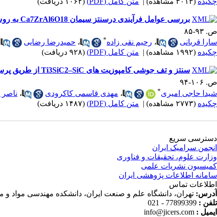
چکیده
(۳۰۱۳ مشاهده)
|
متن کامل (PDF)
(۱۰۶۲ دریافت)
بررسی عوامل فرآیندی درسنتز سیمان Ca7ZrAl6O18 به روش حالت جامد به منظور حذف فازهای ثانویه نامطلوب
ص. ۹۳-۸۵
*
سارا قربانی
،
رحیم نقی زاده
،
حمیدرضا رضایی
چکیده
(۱۹۹۲ مشاهده)
|
متن کامل (PDF)
(۹۲۸ دریافت)
سنتز و تف جوشی کامپوزیت های Ti3SiC2–SiC از طریق پرس گرم واکنشی پیش ماده های TiC و Si
ص. ۱۰۶-۹۴
*
شیدا حاجی امیری
،
مهدی قاسمی کاکرودی
،
ناصر 
چکیده
(۲۷۷۳ مشاهده)
|
متن کامل (PDF)
(۱۴۸۷ دریافت)
دسترسی سریع
انجمن سرامیک ایران
وزارت علوم، تحقیقات و فناوری
کمیسیون نشریات علمی
سامانه اطلاعات پژوهشی ایران
اطلاعات تماس
آدرس:
تهران، دانشگاه علم و صنعت ایران، دانشکده مهندسی مواد و م
تلفن :
77899399 - 021
ایمیل :
info@jicers.com