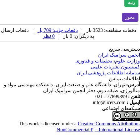
رتبه
مجوز
دفعات مشاهده: 3523 بار |
دفعات چاپ: 709 بار
| دفعات ارسال
به دیگران: 0 بار |
0 نظر
ترسی سریع
جمن سرامیک ایران
ارت علوم، تحقیقات و فناوری
یسیون نشریات علمی
مانه اطلاعات پژوهشی ایران
لاعات تماس
رس:
تهران، دانشگاه علم و صنعت ایران، دانشکده مهندسی مواد و
الورژی، طبقه دوم، دفتر انجمن سرامیک ایران
فن :
77899399 - 021
میل :
info@jicers.com
که‌های اجتماعی
This work is licensed under a
Creative Commons Attributio
.
NonCommercial ۴,۰ International Licen