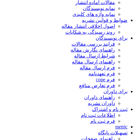
مقالات آماده انتشار
نمایه نویسندگان
نمایه واژه های کلیدی
ضوابط و قوانین نشریه
اصول اخلاقی انتشار مقاله
روند رسیدگی به شکایات
برای نویسندگان
فرایند بررسی مقالات
راهنمای نگارش مقاله
شرایط ارسال مقاله
راهنمای ارسال مقاله
فرم ارسال مقاله
فرم تعهدنامه
فرم cope
فرم تعارض منافع
برای داوران
راهنمای داوران
داوران نشریه
ثبت نام و اشتراک
اطلاعات ثبت نام
فرم ثبت نام
metric
تسهیلات پایگاه
راهنمای صفحات