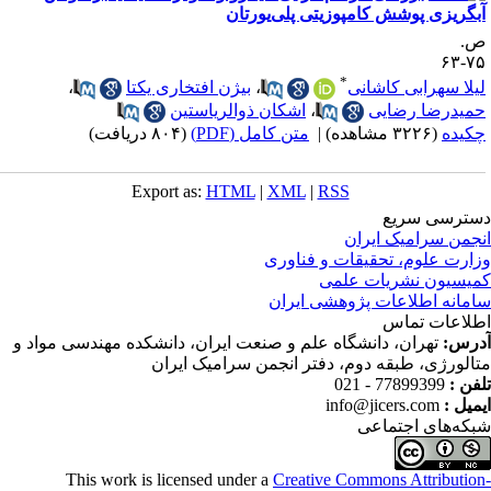
بگریزی پوشش کامپوزیتی پلی‌یورتان
.
۷۵-
*
یلا سهرابی کاشانی
،
بیژن افتخاری یکتا
،
میدرضا رضایی
،
اشکان ذوالریاستین
کیده
(۳۲۲۶ مشاهده)
|
متن کامل (PDF)
(۸۰۴ دریافت)
Export as:
HTML
|
XML
|
RSS
ترسی سریع
جمن سرامیک ایران
ارت علوم، تحقیقات و فناوری
یسیون نشریات علمی
مانه اطلاعات پژوهشی ایران
لاعات تماس
رس:
تهران، دانشگاه علم و صنعت ایران، دانشکده مهندسی مواد و
الورژی، طبقه دوم، دفتر انجمن سرامیک ایران
فن :
77899399 - 021
میل :
info@jicers.com
که‌های اجتماعی
This work is licensed under a
Creative Commons Attributio