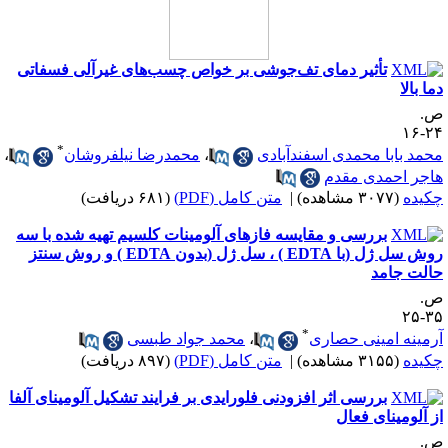
تأثیر دمای تف‌جوشی بر خواص چسب‌های غیرآلی فسفاتی
ما بالا
.
۲۴-
*
حمد بابا محمدی اسفندآبادی
،
محمدرضا نیلفروشان
،
اجر احمدی مقدم
کیده
(۳۰۷۷ مشاهده)
|
متن کامل (PDF)
(۶۸۱ دریافت)
بررسی و مقایسه فازهای آلومینات کلسیم تهیه شده با سه
روش سل ژل (با EDTA ) ، سل ژل (بدون EDTA ) و روش سنتز
الت جامد
.
۳۵-
*
رمینه امینی حصاری
،
محمد جواد طبسی
کیده
(۳۱۵۵ مشاهده)
|
متن کامل (PDF)
(۸۹۷ دریافت)
بررسی اثر افزودنی فلورایدی بر فرایند تشکیل آلومینای آلفا
ز آلومینای فعال
.