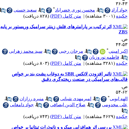
۴۳-
*
واد آزاد
،
محسن نوری خضراباد
،
سعید حسنی
کیده
(۳۰۰۱ مشاهده)
|
متن کامل (PDF)
(۸۲۸ دریافت)
اثر ترکیب بر پارامترهای فلش زینتر سرامیک وریستور بر پایه
ZB
.
۵۳-
*
کبر امینی
،
مرجان رجبی
،
سید محمد زهرایی
،
فاطمه نوروزیان
کیده
(۳۲۸۱ مشاهده)
|
متن کامل (PDF)
(۸۰۳ دریافت)
تاثیر افزودن لاتکس SBR به دوغاب پشت بند بر خواص
الب‌های سرامیکی در صنعت ریخته‌گری دقیق
.
۶۲-
*
لهه ایوبی
،
امیرمهدی شبانی
،
منیره رزازان
،
لی مخدومی
،
صلاح الدین ایصافی
،
جواد دامغانی
کیده
(۴۶۲۹ مشاهده)
|
متن کامل (PDF)
(۷۴۳ دریافت)
بررسی اثر هم‌افزایی میکرو و نانوذرات تیتانیا بر خواص