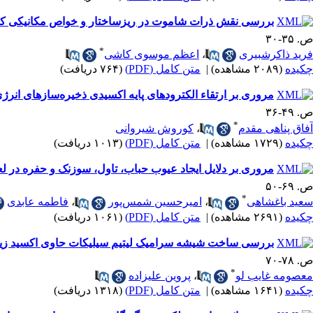
بررسی نقش ذرات شاموت در ریزساختار و خواص مکانیکی کام
ص. ۳۵-۳۰
*
فرید ذاکرشبیری
،
اعظم موسوی کاشی
چکیده
(۲۰۸۹ مشاهده)
|
متن کامل (PDF)
(۷۶۴ دریافت)
مروری بر ارتقاء الکترودهای پایه اکسیدی ذخیره‌سازهای انرژی
ص. ۴۹-۳۶
*
آفاق پناهی مقدم
،
کوروش شیروانی
چکیده
(۱۷۲۹ مشاهده)
|
متن کامل (PDF)
(۱۰۱۳ دریافت)
مروری بر دلایل ایجاد عیوب حباب، تاول، سوزنک و حفره در لعا
ص. ۶۹-۵۰
*
سعید باغشاهی
،
امیرحسین شمس‌پور
،
فاطمه عابدی
چکیده
(۲۶۹۱ مشاهده)
|
متن کامل (PDF)
(۱۰۶۱ دریافت)
بررسی ساخت شیشه سرامیک لیتیم سیلیکات حاوی اکسید زیرکونیوم (ZLS) با روش سینترینگ بدون فشار و خواص فیزیکی، ر
ص. ۷۸-۷۰
*
معصومه غایب لو
،
پروین علیزاده
چکیده
(۱۶۴۱ مشاهده)
|
متن کامل (PDF)
(۱۳۱۸ دریافت)