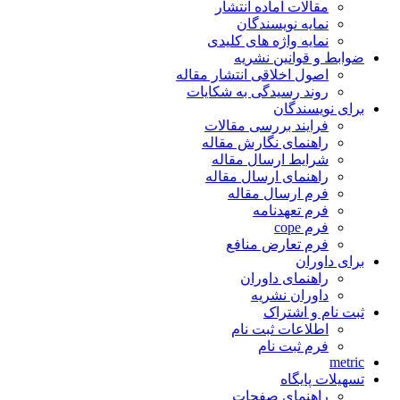
مقالات آماده انتشار
نمایه نویسندگان
نمایه واژه های کلیدی
ضوابط و قوانین نشریه
اصول اخلاقی انتشار مقاله
روند رسیدگی به شکایات
برای نویسندگان
فرایند بررسی مقالات
راهنمای نگارش مقاله
شرایط ارسال مقاله
راهنمای ارسال مقاله
فرم ارسال مقاله
فرم تعهدنامه
فرم cope
فرم تعارض منافع
برای داوران
راهنمای داوران
داوران نشریه
ثبت نام و اشتراک
اطلاعات ثبت نام
فرم ثبت نام
metric
تسهیلات پایگاه
راهنمای صفحات