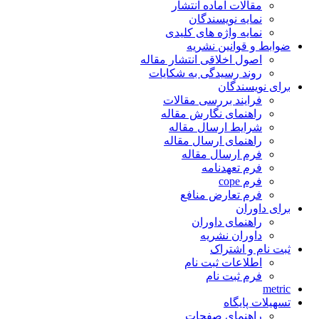
مقالات آماده انتشار
نمایه نویسندگان
نمایه واژه های کلیدی
ضوابط و قوانین نشریه
اصول اخلاقی انتشار مقاله
روند رسیدگی به شکایات
برای نویسندگان
فرایند بررسی مقالات
راهنمای نگارش مقاله
شرایط ارسال مقاله
راهنمای ارسال مقاله
فرم ارسال مقاله
فرم تعهدنامه
فرم cope
فرم تعارض منافع
برای داوران
راهنمای داوران
داوران نشریه
ثبت نام و اشتراک
اطلاعات ثبت نام
فرم ثبت نام
metric
تسهیلات پایگاه
راهنمای صفحات