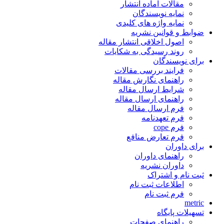
مقالات آماده انتشار
نمایه نویسندگان
نمایه واژه های کلیدی
ضوابط و قوانین نشریه
اصول اخلاقی انتشار مقاله
روند رسیدگی به شکایات
برای نویسندگان
فرایند بررسی مقالات
راهنمای نگارش مقاله
شرایط ارسال مقاله
راهنمای ارسال مقاله
فرم ارسال مقاله
فرم تعهدنامه
فرم cope
فرم تعارض منافع
برای داوران
راهنمای داوران
داوران نشریه
ثبت نام و اشتراک
اطلاعات ثبت نام
فرم ثبت نام
metric
تسهیلات پایگاه
راهنمای صفحات