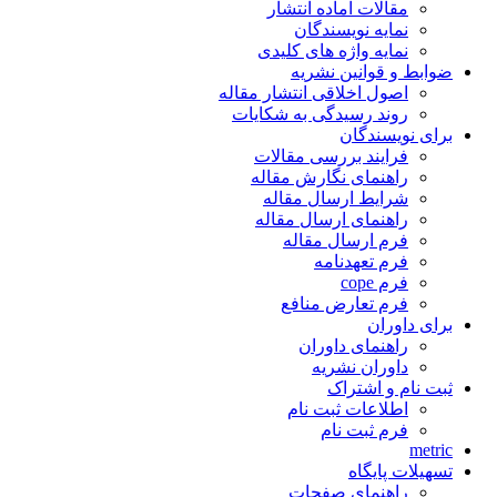
مقالات آماده انتشار
نمایه نویسندگان
نمایه واژه های کلیدی
ضوابط و قوانین نشریه
اصول اخلاقی انتشار مقاله
روند رسیدگی به شکایات
برای نویسندگان
فرایند بررسی مقالات
راهنمای نگارش مقاله
شرایط ارسال مقاله
راهنمای ارسال مقاله
فرم ارسال مقاله
فرم تعهدنامه
فرم cope
فرم تعارض منافع
برای داوران
راهنمای داوران
داوران نشریه
ثبت نام و اشتراک
اطلاعات ثبت نام
فرم ثبت نام
metric
تسهیلات پایگاه
راهنمای صفحات