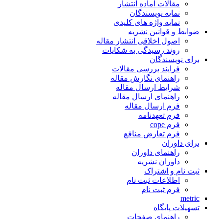
مقالات آماده انتشار
نمایه نویسندگان
نمایه واژه های کلیدی
ضوابط و قوانین نشریه
اصول اخلاقی انتشار مقاله
روند رسیدگی به شکایات
برای نویسندگان
فرایند بررسی مقالات
راهنمای نگارش مقاله
شرایط ارسال مقاله
راهنمای ارسال مقاله
فرم ارسال مقاله
فرم تعهدنامه
فرم cope
فرم تعارض منافع
برای داوران
راهنمای داوران
داوران نشریه
ثبت نام و اشتراک
اطلاعات ثبت نام
فرم ثبت نام
metric
تسهیلات پایگاه
راهنمای صفحات