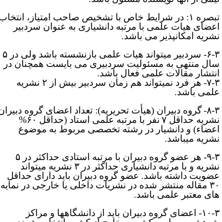
تبصره ۱: در شرایط خاص با تشخیص صاحب امتیاز، انتخاب
عضای هیات علمی با مرتبه دانشیاری به­ عنوان سردبیر
شریه امکانپذیر می ­باشد.
۶-۳- سردبیر می­تواند هیات علمی بازنشسته باشد ولی در ۵
ال منتهی به مسئولیت سردبیری می­ بایست همچنان در
نتشار مقالات علمی فعال باشد.
۷-۳- هر فرد نمی­تواند هم زمان سردبیر بیش از ۲ نشریه
لمی باشد.
۸-۳
گروه دبیران (هیأت تحریریه): تعداد اعضای گروه دبیران
شریه
حداقل ۷
نفر با مرتبه علمی استاد (حداقل ۶۰%
عضاء) و دانشیار در رشته تخصصی مربوط به موضوع
شریه می­باشد.
۹-۳- هر عضو گروه دبیران با مرتبه استادی حداکثر در ۵
نشریه و با مرتبه دانشیاری حداکثر در ۳ نشریه می­تواند
ضویت داشته باشد. عضو گروه دبیران باید دارای حداقل
۳۰ مقاله منتشر شده در نشریات داخلی یا خارجی در نمایه
های معتبر علمی باشد.
۱۰-۳- اعضای گروه دبیران باید از دانشگاه­ها و مراکز