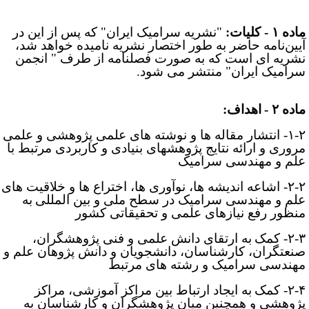
ده ۱ - کلیات:
"
نشریه سرامیک ایران" که پس از این در
یین
نامه حاضر به طور اختصار نشریه نامیده خواهد شد،
شریه­ ای است که به صورت فصلنامه از طرف " انجمن
رامیک ایران" منتشر می­ شود.
اده
۲
-
اهداف:
۱-۲
انتشار مقاله­ ها و نوشته ­های علمی پژوهشی و علمی
روری و ارائه نتایج پژوهش­های بنیادی و کاربردی مرتبط با
لم و مهندسی سرامیک
۲-۲- اشاعه اندیشه ­ها، نوآوری­ ها، اختراع­ ها و خلاقیت­ های
لم و مهندسی سرامیک در سطح ملی و بین ­المللی
به
نظور رفع نیازهای علمی و تحقیقاتی کشور
۲-
- کمک
به ارتقای دانش علمی و فنی پژوهشگران،
نعتگران، کارشناسان، دانشجویان و دانش­ پژوهان علم و
هندسی سرامیک و رشته­ های مرتبط
۲-
- کمک
به ایجاد ارتباط بین مراکز آموزشی، مراکز
ژوهشی و همچنین میان پژوهشگران و کارشناسان به