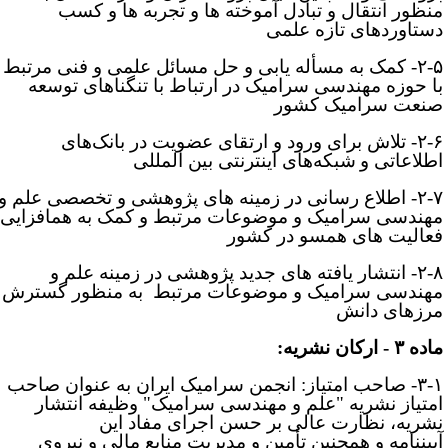
نظور انتقال و تبادل آموخته ­ها و تجربه­ ها و کسب
ستاوردهای تازه علمی
۲-
-
کمک به مسأله ­یابی و حل مسائل علمی و فنی مرتبط
ا حوزه مهندسی سرامیک در ارتباط با تنگناهای توسعه
نعت سرامیک کشور
۲-
- تلا
ش برای ورود و ارتقای عضویت در بانک‌های
طلاعاتی و
شبکه‌های اینترنتی بین ­المللی
۲-
- ا
طلاع ­رسانی در زمینه­ های پژوهشی و تخصصی علم و
هندسی سرامیک و موضوعات مرتبط و کمک به هم­افزایی
عالیت­ های هم­سو در کشور
۲-
- ا
نتشار یافته­ های جدید پژوهشی در زمینه علم و
هندسی سرامیک و موضوعات مرتبط به منظور گسترش
رزهای دانش
ه ۳ - ارکان نشریه:
۳-۱
صاحب امتیاز: انجمن سرامیک ایران ‌به عنوان صاحب
متیاز نشریه "علم و مهندسی سرامیک" وظیفه انتشار
شریه، نظارت عالی بر حسن اجرای مفاد این
ین­
نامه و همچنین تأمین و مدیریت منابع مالی و نیروی