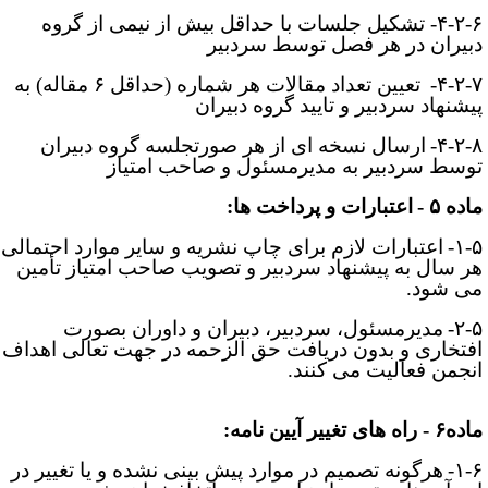
۴-۲-۶- تشکیل جلسات با حداقل بیش از نیمی از گروه
بیران در هر فصل توسط سردبیر
۴-۲-۷
تعیین تعداد مقالات هر شماره (حداقل ۶ مقاله) به
یشنهاد سردبیر و تایید گروه دبیران
۴-۲-۸
ارسال نسخه ­ای از هر صورتجلسه گروه دبیران
وسط سردبیر به مدیرمسئول و صاحب امتیاز
اده
۵
-
اعتبارات و پرداخت ­ها:
۱-۵
اعتبارات لازم برای چاپ نشریه و سایر موارد احتمالی
ر سال به پیشنهاد سردبیر و تصویب صاحب امتیاز تأمین
ی­ شود
.
۲-۵
مدیرمسئول، سردبیر، دبیران و داوران بصورت
فتخاری و بدون دریافت حق ­الزحمه در جهت تعالی اهداف
نجمن فعالیت می­ کنند
.
 - راه ­های تغییر آیین­ نامه:
۱-۶
هرگونه تصمیم در موارد پیش­ بینی نشده و یا تغییر در