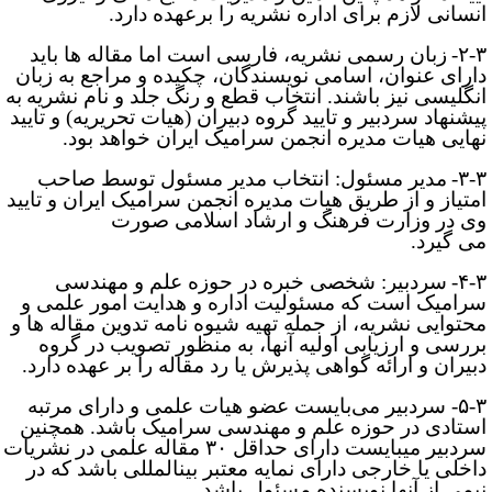
نسانی لازم برای اداره نشریه را برعهده دارد.
۲-۳
زبان رسمی نشریه، فارسی است اما مقاله­ ها باید
ارای عنوان، اسامی نویسندگان، چکیده و مراجع به زبان
نگلیسی نیز باشند. انتخاب قطع و رنگ جلد و نام
نشریه
به
یشنهاد سردبیر و تایید گروه دبیران (هیات تحریریه) و تایید
هایی هیات مدیره انجمن سرامیک ایران خواهد بود.
۳-۳
مدیر مسئول: انتخاب مدیر مسئول توسط صاحب
متیاز و از طریق هیات مدیره انجمن سرامیک ایران و تایید
ی در وزارت فرهنگ و ارشاد اسلامی صورت
ی ­گیرد.
۴-۳
سردبیر: شخصی خبره در حوزه علم و مهندسی
رامیک است که مسئولیت اداره و هدایت امور علمی و
حتوایی نشریه، از جمله تهیه شیوه ­نامه تدوین مقاله ­ها و
ررسی و ارزیابی اولیه آن­ها، به منظور تصویب در گروه
بیران و ارائه گواهی پذیرش یا رد مقاله را بر عهده دارد.
۵-۳- سردبیر می‌بایست عضو هیات علمی و دارای مرتبه
ستادی در حوزه علم و مهندسی سرامیک باشد. همچنین
سردبیر می­بایست دارای حداقل ۳۰ مقاله علمی در نشریات
اخلی یا خارجی دارای نمایه معتبر بین­المللی باشد که در
یمی از آنها نویسنده مسئول باشد.