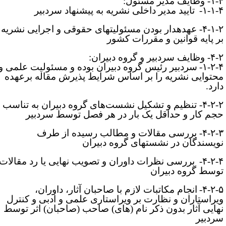
وظایف مدیر مسئول:
۱-۱-۴
تایید مدیر داخلی نشریه به پیشنهاد سردبیر
۴-۱-۲- عهده­دار بودن مسئولیت­های حقوقی و اجرایی نشریه
ر پایه قوانین و مقررات کشور
۴- وظایف
سردبیر و گروه دبیران:
۱-۲-۴
سردبیر رئیس گروه دبیران بوده و مسئولیت علمی و
حتوایی نشریه را بر اساس شرایط پذیرش مقاله برعهده
ارد
.
۴-- تنظیم و تشکیل نشست
های گروه دبیران به تناسب
جم کار و حداقل یک بار در هر فصل توسط سردبیر
۴-۲-۳- بررسی مقالات و مطالب رسیده از طرف
ویسندگان در نشست­های گروه دبیران
۴-۲-۴
بررسی نظرات داوران و تصویب نهایی یا رد مقالات
وسط گروه دبیران
۴-۲-۵
انجام مکاتبات لازم با صاحبان آثار، داوران،
یراستاران و نظارت بر ویراستاری علمی و ادبی و کنترل
هایی آثار بدون ذکر نام (های) صاحب (صاحبان) اثر توسط
ردبیر