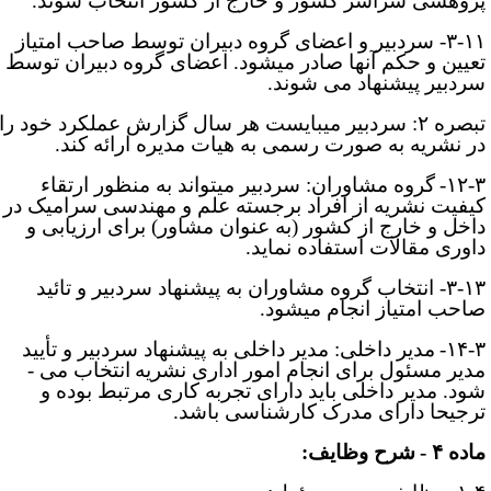
ژوهشی سراسر کشور و خارج از کشور انتخاب شوند.
 سردبیر و اعضای گروه دبیران
توسط صاحب امتیاز
عیین و حکم آنها صادر می­شود. اعضای گروه دبیران توسط
ردبیر پیشنهاد می ­شوند.
تبصره ۲: سردبیر می­بایست هر سال گزارش عملکرد خود را
ر نشریه به صورت رسمی به هیات مدیره ارائه ‌کند.
۱۲-۳
گروه مشاوران:
سردبیر می­تواند به منظور ارتقاء
یفیت نشریه از افراد برجسته علم و مهندسی سرامیک در
اخل و خارج از کشور (به­ عنوان مشاور) برای ارزیابی و
اوری مقالات استفاده نماید
.
۳-۱۳- انتخاب گروه مشاوران به پیشنهاد سردبیر و تائید
احب امتیاز انجام می­شود
.
۱۴-۳
مدیر داخلی: مدیر داخلی به پیشنهاد سردبیر و تأیید
دیر مسئول برای انجام امور اداری
نشریه
انتخاب می ­
ود. مدیر داخلی باید دارای تجربه کاری مرتبط بوده و
رجیحا دارای مدرک کارشناسی باشد.
اده
۴
-
شرح وظایف: