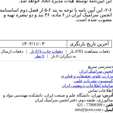
ین آیین
نامه توسط هیات مدیره اتخاذ خواهد شد.
۲-۶- این آیین­ نامه با توجه به بند ۶-۵ از فصل دوم اساسنامه
نجمن سرامیک ایران در
۶
ماده، ۳۶ بند و دو تبصره تهیه و
صوب شده است.
آخرین تاریخ بازنگری
۱۴۰۲/۱۱/۰۳
دفعات مشاهده: 4783 بار |
دفعات چاپ: 674 بار
| دفعات ارسال
به دیگران: 0 بار |
0 نظر
ترسی سریع
جمن سرامیک ایران
ارت علوم، تحقیقات و فناوری
یسیون نشریات علمی
مانه اطلاعات پژوهشی ایران
لاعات تماس
رس:
تهران، دانشگاه علم و صنعت ایران، دانشکده مهندسی مواد و
الورژی، طبقه دوم، دفتر انجمن سرامیک ایران
فن :
77899399 - 021
میل :
info@jicers.com