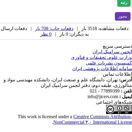
رتبه
مجوز
دفعات مشاهده: 3518 بار |
دفعات چاپ: 708 بار
| دفعات ارسال
به دیگران: 0 بار |
0 نظر
ترسی سریع
جمن سرامیک ایران
ارت علوم، تحقیقات و فناوری
یسیون نشریات علمی
مانه اطلاعات پژوهشی ایران
لاعات تماس
رس:
تهران، دانشگاه علم و صنعت ایران، دانشکده مهندسی مواد و
الورژی، طبقه دوم، دفتر انجمن سرامیک ایران
فن :
77899399 - 021
میل :
info@jicers.com
که‌های اجتماعی
This work is licensed under a
Creative Commons Attributio
.
NonCommercial ۴,۰ International Licen