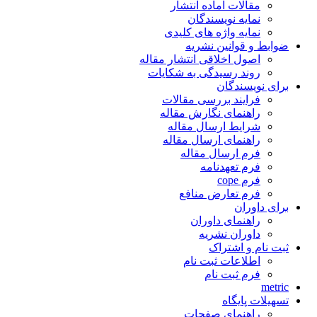
مقالات آماده انتشار
نمایه نویسندگان
نمایه واژه های کلیدی
ضوابط و قوانین نشریه
اصول اخلاقی انتشار مقاله
روند رسیدگی به شکایات
برای نویسندگان
فرایند بررسی مقالات
راهنمای نگارش مقاله
شرایط ارسال مقاله
راهنمای ارسال مقاله
فرم ارسال مقاله
فرم تعهدنامه
فرم cope
فرم تعارض منافع
برای داوران
راهنمای داوران
داوران نشریه
ثبت نام و اشتراک
اطلاعات ثبت نام
فرم ثبت نام
metric
تسهیلات پایگاه
راهنمای صفحات