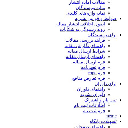
مقالات آماده انتشار
نمایه نویسندگان
نمایه واژه های کلیدی
ضوابط و قوانین نشریه
اصول اخلاقی انتشار مقاله
روند رسیدگی به شکایات
برای نویسندگان
فرایند بررسی مقالات
راهنمای نگارش مقاله
شرایط ارسال مقاله
راهنمای ارسال مقاله
فرم ارسال مقاله
فرم تعهدنامه
فرم cope
فرم تعارض منافع
برای داوران
راهنمای داوران
داوران نشریه
ثبت نام و اشتراک
اطلاعات ثبت نام
فرم ثبت نام
metric
تسهیلات پایگاه
راهنمای صفحات