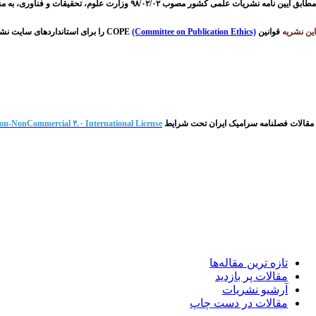
مطابق آیین نامه نشریات علمی کشور مصوب ۹۸/۰۲/۰۲ وزارت علوم، تحقیقات و فناوری، به منظور صیانت از حقوق و مالکیت فکری و معنوی پژوهشگران و نویسندگان محترم و پیشگیری از انتشار مقالات تکراری، این نشریه از سامانه
این نشریه
قوانین COPE
(Committee on Publication Ethics)
را برای استاندارد‌های سایت نش
مقالات فصلنامه سرامیک ایران تحت شرایط
on-NonCommercial ۴.۰ International License
تازه ‌ترين مقاله‌ها
مقالات پر بازدید
آرشیو نشریات
مقالات در دست چاپ