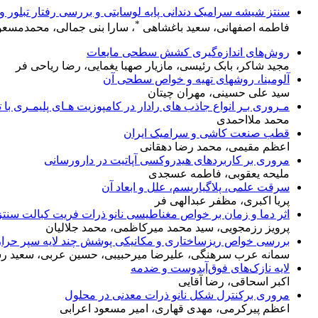
سنتز شیشه سرامیک دندانی پایه لوسایتی و بررسی رفتار تبلور و
*
فاطمه اصفهانی، سعید باغشاهی
، سارا بنی جمالی، محمدمسعو
روش‌های اندازه‌گیری کشش سطحی مایعات
مجید شاکر، بابک رئیسی، مازیار صهبا یغمایی، رضا ریاحی فر
آلومینا، روشهای تهیه و خواص سطحی آن
سید علی حسینی، مهران چیتان
مـروری بـر انواع جاذب های رادار در کامپوزیت هـای پلیمـری با تقـویت کننده کـرب
محمد ملااحمدی
قطب صنعت کاشی و سرامیک ایران
اعظم مقیمی، محمد رضا دهقانی
مروری بر کاربردهای هیدروکسی آپاتیت در دارورسانی
ملیحه یعقوبی، فاطمه عسجدی
سرقت علمی، پلاگیاریسم، علل و ابعاد آن
پریا اکبری، مظفر عبدالهی فر
اثر دما و زمان بر خواص مغناطیسی نانو ذرات فریت کبالت سنت
پرویز رزمجویی، سید محمد میرکاظمی، محمد جلالیان
بررسی خواص ریزساختاری و مکانیکی پوشش‌ چند لایه سپر حرارتی
سمانه عرب سرهنگی، علیرضا میرحبیبی، حسین عربی، سعید ر
لایه نازک‌های فوق‌آبدوست و ضدمه
اکبر اسحاقی، رضا آقایی
مروری برکنترل شکل نانو ذرات معدنی در محلول
اعظم پیرکرمی، مهدی قهاری، امیر مسعود اعرابی