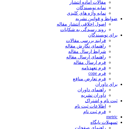
مقالات آماده انتشار
نمایه نویسندگان
نمایه واژه های کلیدی
ضوابط و قوانین نشریه
اصول اخلاقی انتشار مقاله
روند رسیدگی به شکایات
برای نویسندگان
فرایند بررسی مقالات
راهنمای نگارش مقاله
شرایط ارسال مقاله
راهنمای ارسال مقاله
فرم ارسال مقاله
فرم تعهدنامه
فرم cope
فرم تعارض منافع
برای داوران
راهنمای داوران
داوران نشریه
ثبت نام و اشتراک
اطلاعات ثبت نام
فرم ثبت نام
metric
تسهیلات پایگاه
راهنمای صفحات