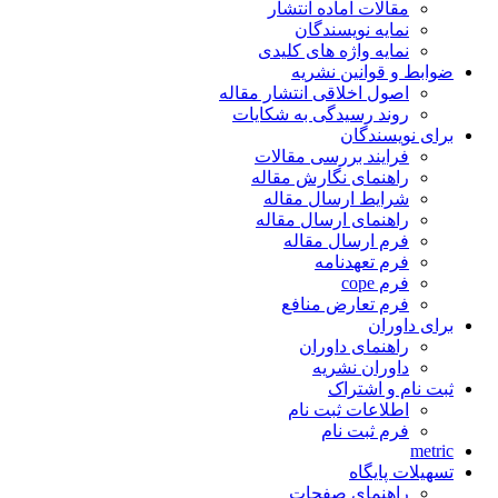
مقالات آماده انتشار
نمایه نویسندگان
نمایه واژه های کلیدی
ضوابط و قوانین نشریه
اصول اخلاقی انتشار مقاله
روند رسیدگی به شکایات
برای نویسندگان
فرایند بررسی مقالات
راهنمای نگارش مقاله
شرایط ارسال مقاله
راهنمای ارسال مقاله
فرم ارسال مقاله
فرم تعهدنامه
فرم cope
فرم تعارض منافع
برای داوران
راهنمای داوران
داوران نشریه
ثبت نام و اشتراک
اطلاعات ثبت نام
فرم ثبت نام
metric
تسهیلات پایگاه
راهنمای صفحات