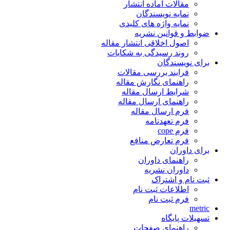
مقالات آماده انتشار
نمایه نویسندگان
نمایه واژه های کلیدی
ضوابط و قوانین نشریه
اصول اخلاقی انتشار مقاله
روند رسیدگی به شکایات
برای نویسندگان
فرایند بررسی مقالات
راهنمای نگارش مقاله
شرایط ارسال مقاله
راهنمای ارسال مقاله
فرم ارسال مقاله
فرم تعهدنامه
فرم cope
فرم تعارض منافع
برای داوران
راهنمای داوران
داوران نشریه
ثبت نام و اشتراک
اطلاعات ثبت نام
فرم ثبت نام
metric
تسهیلات پایگاه
راهنمای صفحات