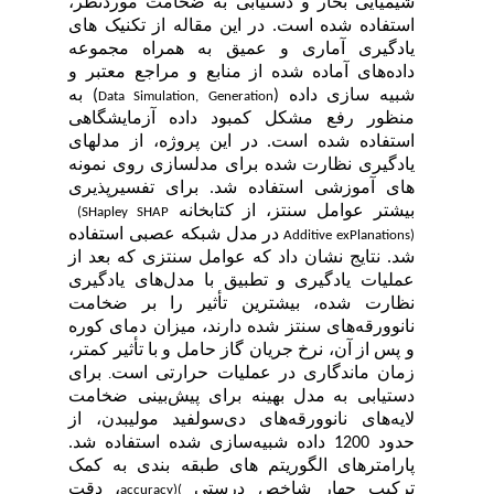
شیمیایی بخار و
دستیابی به ضخامت موردنظر
،
استفاده شده است.
در این مقاله از
تکنیک های
یادگیری آماری و عمیق به همراه مجموعه
داده‌های آماده شده از منابع و مراجع معتبر و
شبیه سازی
داده (
) به
Data Simulation, Generation
منظور رفع مشکل کمبود داده آزمایشگاهی
استفاده شده است.
در این پروژه، از مدلهای
یادگیری نظارت شده برای مدلسازی روی نمونه
های آموزشی استفاده شد. برای تفسیرپذیری
بیشتر عوامل سنتز، از کتابخانه
(SHapley
SHAP
در مدل شبکه عصبی استفاده
Additive exPlanations)
شد. نتایج نشان داد که عوامل سنتزی که بعد از
عملیات یادگیری و تطبیق با مدل
های یادگیری
نظارت شده،
بیشترین تأثیر را بر ضخامت
نانوورقه‌های سنتز شده دارند، میزان
دمای کوره
و پس از آن، نرخ جریان گاز حامل و با تأثیر کمتر،
زمان ماندگاری در عملیات حرارتی است
برای
.
دستیابی به
مدل بهینه برای پیش‌بینی ضخامت
لایه
های نانوورقه
های دی‌سولفید مولیبدن، از
حدود 1200 داده‌ شبیه‌سازی شده استفاده شد.
پارامترهای الگوریتم های طبقه بندی به کمک
ترکیب چهار شاخص درستی
، دقت
accuracy)
(