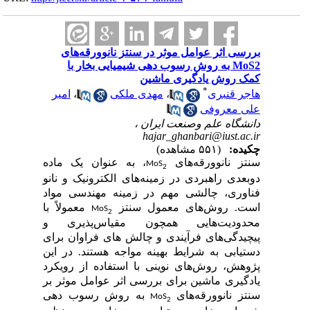
بررسی اثر عوامل موثر در سنتز نانوورقه‌های
MoS2 به روش رسوب دهی شیمیایی بخار با
کمک روش یادگیری ماشین
*
هاجر قنبری
،
مهدی ملکی
،
امیر
علی معروفی
دانشگاه علم وصنعت ایران ،
hajar_ghanbari@iust.ac.ir
چکیده:
(۵۵۱ مشاهده)
سنتز نانوورقه‌های
، به عنوان یک ماده
MoS
2
دوبعدی راهبردی در زمینه‌های الکترونیک و نانو
فناوری، چالشی مهم در زمینه مهندسی مواد
است. روش‌های معمول سنتز
معمولاً با
MoS
2
محدودیت‌هایی همچون مقیاس‌پذیری و
پیچیدگی‌های فرآیندی و چالش های فراوان برای
دستیابی به شرایط بهینه مواجه هستند. در این
پژوهش، روش‌های نوینی با استفاده از رویکرد
یادگیری ماشین برای
بررسی اثر
عوامل موثر بر
سنتز نانوورقه‌های
به روش
رسوب دهی
MoS
2