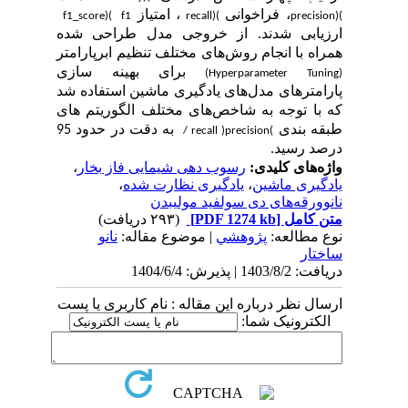
، فراخوانی
، امتیاز
f1_score)
(
f1
recall)
(
precision)
(
ارزیابی شدند. از خروجی مدل طراحی شده
همراه با انجام روش
های مختلف تنظیم ابرپارامتر
برای بهینه سازی
(Hyperparameter Tuning)
پارامتر‌های مدل‌های یادگیری ماشین استفاده شد
که با توجه به شاخص
های مختلف الگوریتم های
طبقه بندی
به دقت در حدود 95
/ recall )
precision
(
درصد رسید
.
واژه‌های کلیدی:
رسوب دهی شیمایی فاز بخار
،
یادگیری ماشین
،
یادگیری نظارت شده
،
نانوورقه‌های دی سولفید مولیبدن
متن کامل
[PDF 1274 kb]
(۲۹۳ دریافت)
نوع مطالعه:
پژوهشي
| موضوع مقاله:
نانو
ساختار
دریافت: 1403/8/2 | پذیرش: 1404/6/4
ارسال نظر درباره این مقاله : نام کاربری یا پست
الکترونیک شما: