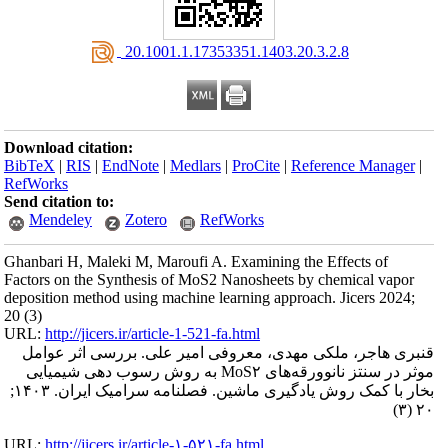
‎ 20.1001.1.17353351.1403.20.3.2.8
Download citation:
BibTeX
|
RIS
|
EndNote
|
Medlars
|
ProCite
|
Reference Manager
|
RefWorks
Send citation to:
Mendeley
Zotero
RefWorks
Ghanbari H, Maleki M, Maroufi A. Examining the Effects of
Factors on the Synthesis of MoS2 Nanosheets by chemical vapor
deposition method using machine learning approach. Jicers 2024;
20 (3)
URL:
http://jicers.ir/article-1-521-fa.html
قنبری هاجر، ملکی مهدی، معروفی امیر علی. بررسی اثر عوامل
موثر در سنتز نانوورقه‌های MoS۲ به روش رسوب دهی شیمیایی
بخار با کمک روش یادگیری ماشین. فصلنامه سرامیک ایران. ۱۴۰۳;
۲۰ (۳)
URL:
http://jicers.ir/article-۱-۵۲۱-fa.html