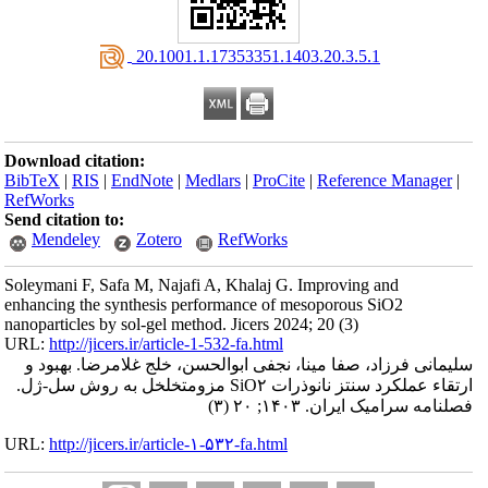
‎ 20.1001.1.17353351.1403.20.3.5.1
Download citation:
BibTeX
|
RIS
|
EndNote
|
Medlars
|
ProCite
|
Reference Manager
|
RefWorks
Send citation to:
Mendeley
Zotero
RefWorks
Soleymani F, Safa M, Najafi A, Khalaj G. Improving and
enhancing the synthesis performance of mesoporous SiO2
nanoparticles by sol-gel method. Jicers 2024; 20 (3)
URL:
http://jicers.ir/article-1-532-fa.html
سلیمانی فرزاد، صفا مینا، نجفی ابوالحسن، خلج غلامرضا. بهبود و
ارتقاء عملکرد سنتز نانوذرات SiO۲ مزومتخلخل به روش سل-ژل.
فصلنامه سرامیک ایران. ۱۴۰۳; ۲۰ (۳)
URL:
http://jicers.ir/article-۱-۵۳۲-fa.html