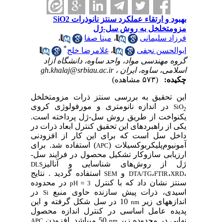
بهبود و ارتقاء عملکرد سنتز نانوذرات SiO2
مزومتخلخل به روش سل-ژل
فرزاد سلیمانی
،
مینا صفا
،
*
ابوالحسن نجفی
،
غلامرضا خلج
گروه مهندسی مواد، واحد ساوه، دانشگاه آزاد
اسلامی، ساوه، ایران ،
gh.khalaj@srbiau.ac.ir
چکیده:
(۵۷۳ مشاهده)
این تحقیق به بررسی سنتز ذرات مزومتخلخل
در اندازه نانومتری و مورفولوژی کروی
SiO
2
یکنواخت از طریق روش سل-ژل پرداخته است.
یکی از راهبردهای این تحقیق کنترل ابعاد ذرات در
داخل سل است که برای این کار از افزودنی
آمونیوم
پلی­کربوکسیلات (
) استفاده شد. برای
APC
ارزیابی سازوکار تشکیل محصول در فرایند سل-
ژل از روش
های شناسایی و آنالیز
DLS
،
،
،
و
استفاده گردید . نتایج
SEM
DTA/TG
FTIR
XRD
سنتز نشان داد که با کنترل
در محدوده
pH ≈ 3
اسیدی
، ذرات پیش سازنده حاوی منبع
در
Si
اندازه­های زیر
10 در سل شکل گرفته و این
nm
پدیده عامل اساسی در کنترل اندازه محصول
نهایی در محدوده زیر
50 می­باشد. افزودن
APC
nm