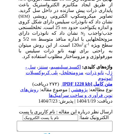
از طریق ایجاد مکانیزم الکترواستریک باعث
پایداری ذرات پیش سازنده در داخل سل گردید.
تصاویر میکروسکوپ الکترونی روبشی (
)
SEM
نشان داد که نانوذرات سیلیس دارای شکل کروی
و اندازه یکنواخت حدود
25 است. تخلخل­سنجی
nm
جذب/واجذب
نشان داد که نانوذرات دارای
N
2
مزوتخلخل­هایی با اندازه منافذ متوسط
5/2 و
nm
2
-1
سطح ویژه
120 است. از این روش می­توان
m
.g
به راحتی برای تهیه نانو ذرات سیلیس با
مورفولوژی و مزوساختار مطلوب استفاده کرد.
واژه‌های کلیدی:
اکسید سیلیسیم
،
سنتز
،
سل -
ژل
،
نانو ذرات
،
مزومتخلخل
،
پلی کربوکسیلات
آمونیوم
متن کامل
[PDF 1228 kb]
(۲۷۲ دریافت)
نوع مطالعه:
پژوهشي
| موضوع مقاله:
روش‌های
نوین فرآوری و ساخت سرامیک‌ها
دریافت: 1404/1/19 | پذیرش: 1404/7/23
ارسال نظر درباره این مقاله : نام کاربری یا پست
الکترونیک شما: