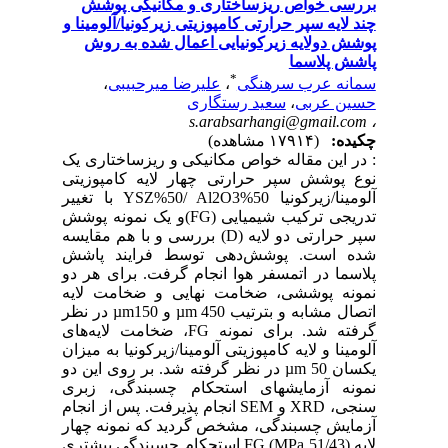
بررسی خواص ریزساختاری و مکانیکی پوشش‌
چند لایه سپر حرارتی کامپوزیتی زیرکونیا/آلومینا و
پوشش دولایه زیرکونیایی اعمال شده به روش
پاشش پلاسما
*
سمانه عرب سرهنگی
،
علیرضا میرحبیبی
،
حسین عربی
،
سعید رستگاری
s.arabsarhangi@gmail.com
،
چکیده:
(۱۷۹۱۴ مشاهده)
: در این مقاله خواص مکانیکی و ریزساختاری یک
نوع پوشش سپر حرارتی چهار لایه کامپوزیتی
آلومینا/زیرکونیا YSZ%50/ Al2O3%50 با تغییر
تدریجی ترکیب شیمیایی (FG)و یک نمونه پوشش
سپر حرارتی دو لایه (D) بررسی و با هم مقایسه
شده است. پوشش‌دهی توسط فرایند پاشش
پلاسما در اتمسفر هوا انجام گرفت. برای هر دو
نمونه پوششی، ضخامت نهایی و ضخامت لایه
اتصال مشابه و بترتیب µm 450 و µm150 در نظر
گرفته شد. برای نمونه FG، ضخامت لایه‌های
آلومینا و لایه کامپوزیتی آلومینا/زیرکونیا به میزان
یکسان µm 50 در نظر گرفته شد. بر روی این دو
نمونه آزمایشهای استحکام چسبندگی، زبری
سنجی، XRD و SEM انجام پذیرفت. پس از انجام
آزمایش چسبندگی، مشخص گردید که نمونه چهار
لایه FG (MPa 51/43) استحکام چسبندگی بیشتری