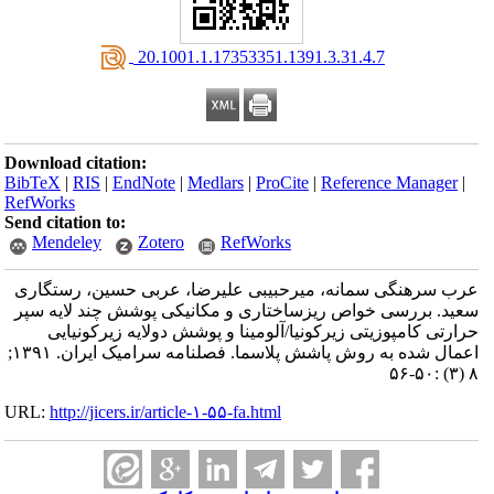
‎ 20.1001.1.17353351.1391.3.31.4.7
Download citation:
BibTeX
|
RIS
|
EndNote
|
Medlars
|
ProCite
|
Reference Manager
|
RefWorks
Send citation to:
Mendeley
Zotero
RefWorks
عرب سرهنگی سمانه، میرحبیبی علیرضا، عربی حسین، رستگاری
سعید. بررسی خواص ریزساختاری و مکانیکی پوشش‌ چند لایه سپر
حرارتی کامپوزیتی زیرکونیا/آلومینا و پوشش دولایه زیرکونیایی
اعمال شده به روش پاشش پلاسما. فصلنامه سرامیک ایران. ۱۳۹۱;
۸ (۳) :۵۰-۵۶
URL:
http://jicers.ir/article-۱-۵۵-fa.html