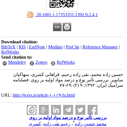
‎ 20.1001.1.17353351.1392.9.2.4.1
Download citation:
BibTeX
|
RIS
|
EndNote
|
Medlars
|
ProCite
|
Reference Manager
|
RefWorks
Send citation to:
Mendeley
Zotero
RefWorks
حسین زاده محمد، نقی زاده رحیم، فراهانی کسری، سهاکیان
سانویر. بررسی تأثیر نوع و درصد مواد اولیه بر روی. فصلنامه
سرامیک ایران. ۱۳۹۲; ۹ (۲) :۶۹-۷۷
URL:
http://jicers.ir/article-۱-۱۱۹-fa.html
بررسی تأثیر نوع و درصد مواد اولیه بر روی
*
محمد حسین زاده
،
رحیم نقی زاده
،
کسری