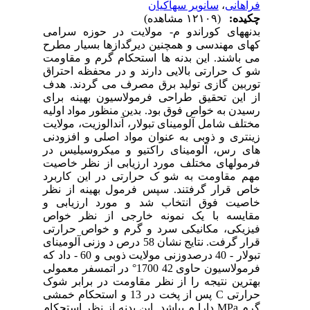
فراهانی
،
سانویر سهاکیان
چکیده:
(۱۲۱۰۹ مشاهده)
بدنههای کوراندو م- مولایت در حوزه سرامی
کهای مهندسی و همچنین دیرگدازها بسیار مطرح
می باشند. این بدنه ها استحکام گرم و مقاومت
شو ک حرارتی بالایی دارند و در محفظه احتراق
توربین گازی تولید برق مصرف می گردند. هدف
از این تحقیق طراحی فرمولاسیون بهینه برای
رسیدن به خواص فوق بود. بدین منظور مواد اولیه
مختلف شامل آلومینای تبولار، آندالوزیت، مولایت
زینتری و ذوبی به عنوان مواد اصلی و افزودنی
های رس، آلومینای راکتیو و میکروسیلیس در
فرمولهای مختلف مورد ارزیابی از نظر خاصیت
مهم مقاومت به شو ک حرارتی در این کاربرد
خاص قرار گرفتند. سپس فرمول بهینه از نظر
خاصیت فوق انتخاب شد و مورد ارزیابی و
مقایسه با یک نمونه خارجی از نظر خواص
فیزیکی، مکانیکی سرد و گرم و خواص حرارتی
قرار گرفت. نتایج نشان 58 درص د وزنی آلومینای
تبولار - 40 درصدوزنی مولایت ذوبی و 60 - داد که
فرمولاسیون حاوی 42 1700° در اتمسفر معمولی
بهترین نتیجه را از نظر مقاومت در برابر شوک
حرارتی C پس از پخت در 13 و استحکام خمشی
گرم MPa دارا م یباشد. این بدنه از نظر استحکام