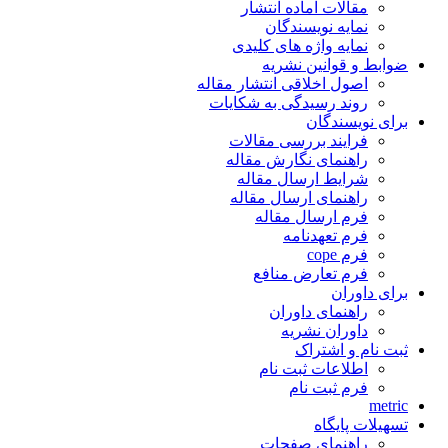
مقالات آماده انتشار
نمایه نویسندگان
نمایه واژه های کلیدی
ضوابط و قوانین نشریه
اصول اخلاقی انتشار مقاله
روند رسیدگی به شکایات
برای نویسندگان
فرایند بررسی مقالات
راهنمای نگارش مقاله
شرایط ارسال مقاله
راهنمای ارسال مقاله
فرم ارسال مقاله
فرم تعهدنامه
فرم cope
فرم تعارض منافع
برای داوران
راهنمای داوران
داوران نشریه
ثبت نام و اشتراک
اطلاعات ثبت نام
فرم ثبت نام
metric
تسهیلات پایگاه
راهنمای صفحات