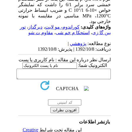
خمشی سرد برابر 6/1 را داشت که نمایشگر
خواص ×10-6 1/°C 10 و ضریب انبساط حرارتی
MPa ،1200°C مناسبی در مقایسه با نمونه
خارجی بود.
واژه‌های کلیدی:
کوراندوم- مو لایت
،
دیرگداز
،
تور
بین گا زی
،
استحکا م خم شی
،
مقاوم ت شو
نوع مطالعه:
پژوهشي
|
دریافت: 1392/10/8 | پذیرش: 1392/10/8
ارسال نظر درباره این مقاله : نام کاربری یا پست
الکترونیک شما:
بازنشر اطلاعات
این مقاله تحت شرایط
Creative