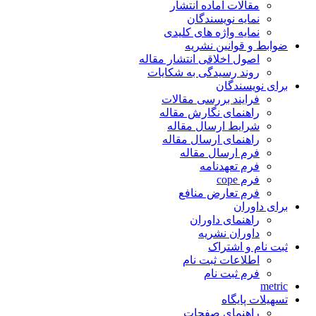
مقالات آماده انتشار
نمایه نویسندگان
نمایه واژه های کلیدی
ضوابط و قوانین نشریه
اصول اخلاقی انتشار مقاله
روند رسیدگی به شکایات
برای نویسندگان
فرایند بررسی مقالات
راهنمای نگارش مقاله
شرایط ارسال مقاله
راهنمای ارسال مقاله
فرم ارسال مقاله
فرم تعهدنامه
فرم cope
فرم تعارض منافع
برای داوران
راهنمای داوران
داوران نشریه
ثبت نام و اشتراک
اطلاعات ثبت نام
فرم ثبت نام
metric
تسهیلات پایگاه
راهنمای صفحات