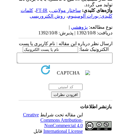
تولید می گردد.
واژه‌های کلیدی:
ساختار مولایتی.
،
FT-IR
،
کلمات
کلیدی: بورات آلومینیوم
،
روش الکتروریسی
نوع مطالعه:
پژوهشي
|
دریافت: 1392/10/8 | پذیرش: 1392/10/8
ارسال نظر درباره این مقاله : نام کاربری یا پست
الکترونیک شما:
بازنشر اطلاعات
این مقاله تحت شرایط
Creative
Commons Attribution-
NonCommercial 4.0
International License
قابل