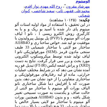
آلومینیوم
*
مهرشاد مقرون
،
روح الله مهدی نواز اقدم
،
محمدعلی فقیهی ثانی
،
سعید شاخصی
،
کیوان
شعبانی
چکیده:
(۱۰۱۲۵ مشاهده)
در این تحقیق، با استفاده از مواد اولیه استات آلو
مینیوم پای دار شده با اسید بو ریک و و با به
کارگیری روش الکترو ریسی 1 ، نانو ا لیاف
بورات آلو مینیوم با (PVP) پل یوینیل پیرولیدون با
موفقیت تو لید شد. خواص ساختا ری و Al18B4O
ساختار مو لایتی با ساختار شیمیایی 33 طیف
سنجی مادون قرمز ،(SEM) مورفولوژیکی نانو ا
لیاف تولید شده توسط میکروسکوپ الکترونی
مورد بحث و برر سی قرار گرفت. نتایج به دست
(XRD) و پراش اشعه ایکس (FT-IR) تبدیل فو ریه
آمده نشان می دهد که در شرایط مختلف عملیات
حرارتی، ماده او لیه رفتارهای مورفولوژیکی و
ساختاری متفاوتی را از خود نشان می دهد، بدین
صورت که با افزایش دما شکل ساختاری نانو
الیاف بورات آلو مینیوم با ساختار مو لایتی از
حالت صاف و یکدست به صورت تسبیحی تغییر
شکل یافته ، و و بدون Al18B4O همچنین بورات
آلو مینیوم با ساختار مو لایتی بسیار خالص با
ساختار شیمیایی 33 هیچ ناخالصی، با بالا بردن دما