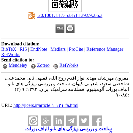
‎ 20.1001.1.17353351.1392.9.2.6.3
Download citation:
BibTeX
|
RIS
|
EndNote
|
Medlars
|
ProCite
|
Reference Manager
|
RefWorks
Send citation to:
Mendeley
Zotero
RefWorks
مقرون مهرشاد، مهدی نواز اقدم روح الله، فقیهی ثانی محمدعلی،
شاخصی سعید، شعبانی کیوان. ساخت و بررسی ویژگی های نانو
الیاف بورات آلومینیوم. فصلنامه سرامیک ایران. ۱۳۹۲; ۹ (۲)
:۸۵-۹۰
URL:
http://jicers.ir/article-۱-۱۲۱-fa.html
ساخت و بررسی ویژگی های نانو الیاف بورات