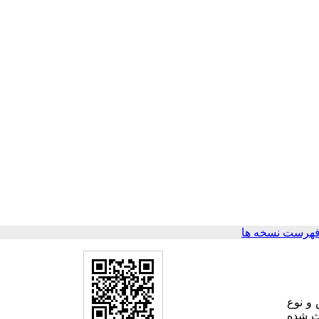
فهرست نسخه ها
 و نوع
حث شده