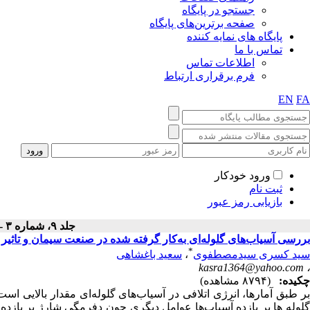
جستجو در پایگاه
صفحه برترین‌های پایگاه
پایگاه های نمایه کننده
تماس با ما
اطلاعات تماس
فرم برقراری ارتباط
EN
FA
ورود خودکار
ثبت نام
بازیابی رمز عبور
جلد ۹، شماره ۳ - ( پاييز ۱۳۹۲ )
بررسی آسیاب‌های گلوله‌ای به‌کار گرفته شده در صنعت سیمان و تاثیر ش
*
سید کسری سیدمصطفوی
،
سعید باغشاهی
kasra1364@yahoo.com
،
چکیده:
(۸۷۹۴ مشاهده)
بر طبق آمارها، انرژی اتلافی در آسیاب‌های گلوله‌ای مقدار بالایی 
گلوله ها بر بازده آسیاب‌ها عوامل دیگری چون دفرمگی شارژ بر بازده 