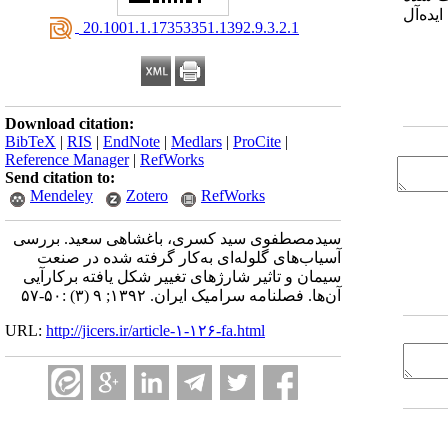
 بوده و همچنین محصول نهایی نیز 9% از حالت ایده‌آل
‎ 20.1001.1.17353351.1392.9.3.2.1
Download citation:
BibTeX
|
RIS
|
EndNote
|
Medlars
|
ProCite
|
Reference Manager
|
RefWorks
Send citation to:
Mendeley
Zotero
RefWorks
سیدمصطفوی سید کسری، باغشاهی سعید. بررسی
آسیاب‌های گلوله‌ای به‌کار گرفته شده در صنعت
سیمان و تاثیر شارژهای تغییر شکل یافته برکارآیی
آن‌ها. فصلنامه سرامیک ایران. ۱۳۹۲; ۹ (۳) :۵۰-۵۷
URL:
http://jicers.ir/article-۱-۱۲۶-fa.html