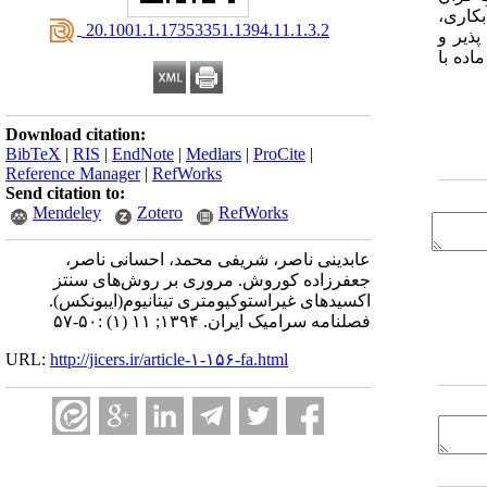
بکاری،
‎ 20.1001.1.17353351.1394.11.1.3.2
پذیر و
اده با
Download citation:
BibTeX
|
RIS
|
EndNote
|
Medlars
|
ProCite
|
Reference Manager
|
RefWorks
Send citation to:
Mendeley
Zotero
RefWorks
عابدینی ناصر، شریفی محمد، احسانی ناصر،
جعفرزاده کوروش. مروری بر روش‌های سنتز
اکسیدهای غیراستوکیومتری تیتانیوم(ایبونکس).
فصلنامه سرامیک ایران. ۱۳۹۴; ۱۱ (۱) :۵۰-۵۷
URL:
http://jicers.ir/article-۱-۱۵۶-fa.html