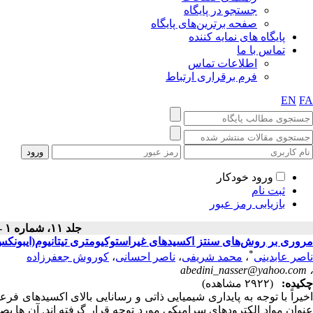
جستجو در پایگاه
صفحه برترین‌های پایگاه
پایگاه های نمایه کننده
تماس با ما
اطلاعات تماس
فرم برقراری ارتباط
EN
FA
ورود خودکار
ثبت نام
بازیابی رمز عبور
جلد ۱۱، شماره ۱ - ( بهار ۱۳۹۴ )
مروری بر روش‌های سنتز اکسیدهای غیراستوکیومتری تیتانیوم(ایبونکس
*
ناصر عابدینی
،
محمد شریفی
،
ناصر احسانی
،
کوروش جعفرزاده
abedini_nasser@yahoo.com
،
چکیده:
(۲۹۲۲ مشاهده)
عنوان مواد الکترودهای سرامیکی مورد توجه قرار گرفته اند. آن ها بص