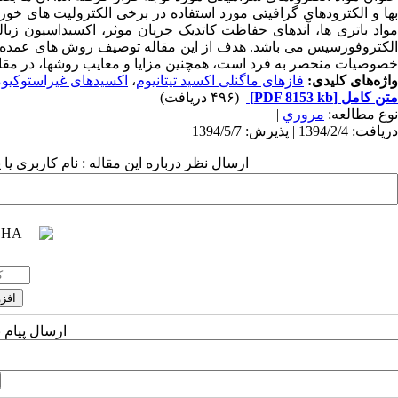
بها و الکترودهای گرافیتی مورد استفاده در برخی الکترولیت های خورند
مواد باتری ها، آندهای حفاظت کاتدیک جریان موثر، اکسیداسیون زبال
الکتروفورسیس می باشد. هدف از این مقاله توصیف روش های عمده عمو
خصوصیات منحصر به فرد است، همچنین مزایا و معایب روشها، در مقای
واژه‌های کلیدی:
فازهای ماگنلی اکسید تیتانیوم
،
اکسیدهای غیراستوکیومت
متن کامل
[PDF 8153 kb]
(۴۹۶ دریافت)
نوع مطالعه:
مروري
|
دریافت: 1394/2/4 | پذیرش: 1394/5/7
ارسال نظر درباره این مقاله : نام کاربری ی
ارسال پیام 