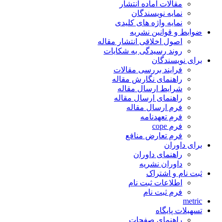
مقالات آماده انتشار
نمایه نویسندگان
نمایه واژه های کلیدی
ضوابط و قوانین نشریه
اصول اخلاقی انتشار مقاله
روند رسیدگی به شکایات
برای نویسندگان
فرایند بررسی مقالات
راهنمای نگارش مقاله
شرایط ارسال مقاله
راهنمای ارسال مقاله
فرم ارسال مقاله
فرم تعهدنامه
فرم cope
فرم تعارض منافع
برای داوران
راهنمای داوران
داوران نشریه
ثبت نام و اشتراک
اطلاعات ثبت نام
فرم ثبت نام
metric
تسهیلات پایگاه
راهنمای صفحات