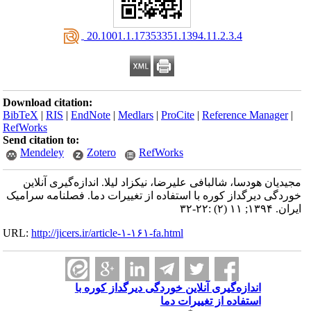
‎ 20.1001.1.17353351.1394.11.2.3.4
Download citation:
BibTeX
|
RIS
|
EndNote
|
Medlars
|
ProCite
|
Reference Manager
|
RefWorks
Send citation to:
Mendeley
Zotero
RefWorks
مجیدیان هودسا، شالبافی علیرضا، نیکزاد لیلا. اندازه‌گیری آنلاین
خوردگی دیرگداز کوره با استفاده از تغییرات دما. فصلنامه سرامیک
ایران. ۱۳۹۴; ۱۱ (۲) :۲۲-۳۲
URL:
http://jicers.ir/article-۱-۱۶۱-fa.html
اندازه‌گیری آنلاین خوردگی دیرگداز کوره با
استفاده از تغییرات دما