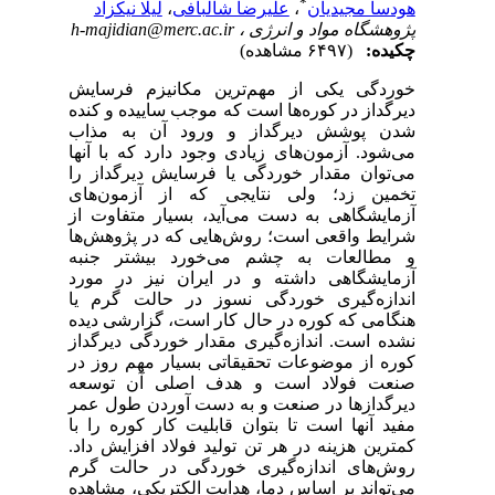
*
هودسا مجیدیان
،
علیرضا شالبافی
،
لیلا نیکزاد
پژوهشگاه مواد و انرژی ،
h-majidian@merc.ac.ir
چکیده:
(۶۴۹۷ مشاهده)
خوردگی یکی از مهم‌ترین مکانیزم فرسایش
دیرگداز در کوره‌ها است که موجب ساییده و کنده
شدن پوشش دیرگداز و ورود آن به مذاب
می‌شود. آزمون‌های زیادی وجود دارد که با آنها
می‌توان مقدار خوردگی یا فرسایش دیرگداز را
تخمین زد؛ ولی نتایجی که از آزمون‌های
آزمایشگاهی به دست می‌آید، بسیار متفاوت از
شرایط واقعی است؛ روش‌هایی که در پژوهش‌ها
و مطالعات به چشم می‌خورد بیشتر جنبه
آزمایشگاهی داشته و در ایران نیز در مورد
اندازه‌گیری خوردگی نسوز در حالت گرم یا
هنگامی که کوره در حال کار است، گزارشی دیده
نشده است. اندازه‌گیری مقدار خوردگی دیرگداز
کوره از موضوعات تحقیقاتی بسیار مهم روز در
صنعت فولاد است و هدف اصلی آن توسعه
دیرگدازها در صنعت و به دست آوردن طول عمر
مفید آنها است تا بتوان قابلیت کار کوره را با
کمترین هزینه در هر تن تولید فولاد افزایش داد.
روش‌های اندازه‌گیری خوردگی در حالت گرم
می‌تواند بر اساس دما، هدایت الکتریکی، مشاهده