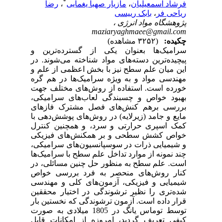
*
فرشاد اسمعیلیان
،
مازیار صهبا یغمایی
،
رضا
ریاحی فر
،
بابک رییسی
پژوهشگاه مواد انرژی ،
maziaryaghmaee@gmail.com
چکیده:
(۳۲۵۲ مشاهده)
سرامیک‌ها بعنوان یکی از گسترده‌ترین و
پیچیده‌ترین دسته‌های مواد شناخته می‌شوند. در
این میان علم سطح نیز با بخش اعظمی از علم و
مهندسی مواد و به ویژه سرامیک‌ها در هم گره
خورده است. استفاده از روش‌های مختلف جهت
بهبود خواص و چسبندگی لعاب‌های سرامیکی،
بررسی برهم کنش‌های فصل مشترک فاز‌های
مایع و جامد (زیرلایه) در روش‌های پوشش‌دهی با
کمک اسپری حرارتی و سرد، و همچنین کنترل
خواص کشش سطحی و بر همکنش‌های فیزیکی
و شیمیایی ذرات در سوسپانسیون‌های سرامیکی،
چند نمونه از موارد تداخل علم سطح با سرامیک‌ها
است. علم سطح به منظور حل چنین مسائلی، در
کنار روش‌های منحصر به فرد بررسی خواص
شیمیایی و فیزیکی، آزمون‌های کلی و مهندسی
شده‌تری را نظیر ترشوندگی در اختیار محققین
قرار داده است. آزمون ترشوندگی که نخستین بار
توسط توماس یانگ در 1805 میلادی به صورت
کیفی تعریف گردید، امروزه از امکانات قابل