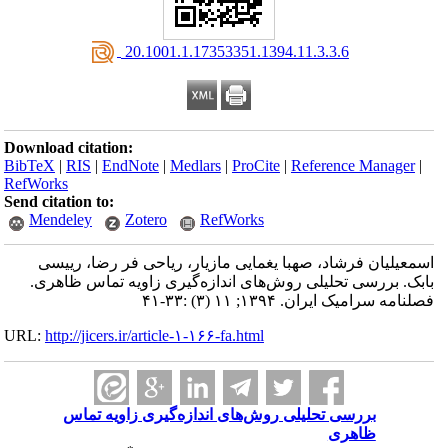
‎ 20.1001.1.17353351.1394.11.3.3.6
Download citation:
BibTeX
|
RIS
|
EndNote
|
Medlars
|
ProCite
|
Reference Manager
|
RefWorks
Send citation to:
Mendeley
Zotero
RefWorks
اسمعیلیان فرشاد، صهبا یغمایی مازیار، ریاحی فر رضا، رییسی
بابک. بررسی تحلیلی روش‌های اندازه‌گیری زاویه تماس ظاهری.
فصلنامه سرامیک ایران. ۱۳۹۴; ۱۱ (۳) :۳۳-۴۱
URL:
http://jicers.ir/article-۱-۱۶۶-fa.html
بررسی تحلیلی روش‌های اندازه‌گیری زاویه تماس
ظاهری