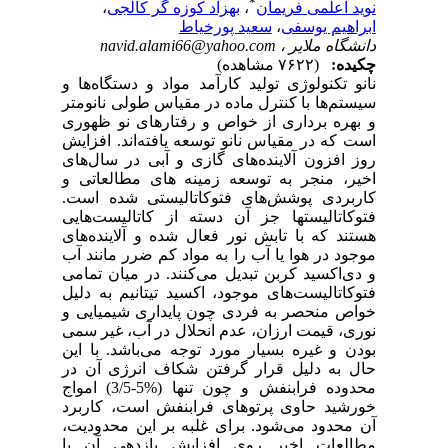
*
نوید اعلمی فریمان
،
بهزاد کوزه گر کالجی
،
ابراهیم یوسفی
،
سعید پورخیاط
دانشگاه ملایر ،
navid.alami66@yahoo.com
چکیده:
(۷۶۲۲ مشاهده)
نانو تکنولوژی تولید کارآمد مواد و دستگاه‌ها و
سیستم‌ها با کنترل ماده در مقیاس طولی نانومتر
و بهره برداری از خواص و رفتارهای نو ظهوری
است که در مقیاس نانو توسعه یافته‌اند. افزایش
روز افزون آلاینده‌های گازی و آبی در سال‌های
اخیر، منجر به توسعه زمینه های مطالعاتی و
کاربردی پوشش‌های فتوکاتالیستی شده است.
فتوکاتالیستها جز آن دسته از کاتالیست‌هایی
هستند که با تابش نور فعال شده و آلاینده‌های
موجود در هوا یا آب را به مواد کم ضرر مانند آب
و دی‌اکسید کربن تبدیل می‌کنند. در میان تمامی
فتوکاتالیست‌های موجود، اکسید تیتانیم به دلیل
خواص منحصر به فردی چون پایداری شیمیایی و
نوری، قیمت ارزان، عدم انحلال در آب، غیر سمی
بودن و غیره بسیار مورد توجه می‌باشد. با این
حال به دلیل قرار گرفتن شکاف انرژی آن در
محدوده‌ فرابنفش و چون تنها (%5-3/5) امواج
خورشید حاوی پرتوهای فرابنفش است، کاربرد
آن محدود می‌شود. برای غلبه بر این محدودیت،
مطالعات اخیر روی افزایش بازدهی آن با