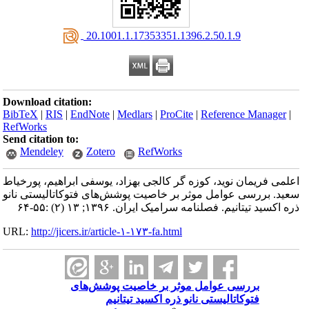
‎ 20.1001.1.17353351.1396.2.50.1.9
Download citation:
BibTeX
|
RIS
|
EndNote
|
Medlars
|
ProCite
|
Reference Manager
|
RefWorks
Send citation to:
Mendeley
Zotero
RefWorks
اعلمی فریمان نوید، کوزه گر کالجی بهزاد، یوسفی ابراهیم، پورخیاط
سعید. بررسی عوامل موثر بر خاصیت پوشش‌های فتوکاتالیستی نانو
ذره اکسید تیتانیم. فصلنامه سرامیک ایران. ۱۳۹۶; ۱۳ (۲) :۵۵-۶۴
URL:
http://jicers.ir/article-۱-۱۷۳-fa.html
بررسی عوامل موثر بر خاصیت پوشش‌های
فتوکاتالیستی نانو ذره اکسید تیتانیم