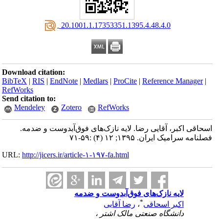
‎ 20.1001.1.17353351.1395.4.48.4.0
Download citation:
BibTeX
|
RIS
|
EndNote
|
Medlars
|
ProCite
|
Reference Manager
|
RefWorks
Send citation to:
Mendeley
Zotero
RefWorks
اسحاقی اکبر، آقایی رضا. لایه نازک‌های فوق‌آبدوست و ضدمه.
فصلنامه سرامیک ایران. ۱۳۹۵; ۱۲ (۴) :۵۹-۷۱
URL:
http://jicers.ir/article-۱-۱۹۷-fa.html
لایه نازک‌های فوق‌آبدوست و ضدمه
*
اکبر اسحاقی
،
رضا آقایی
دانشگاه صنعتی مالک اشتر ،