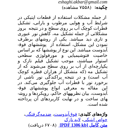
eshaghi.akbar@gmail.com
چکیده:
(۷۵۵۸ مشاهده)
از جمله مشکلات استفاده از قطعات اپتیکی در
شرایط آب و هوایی مرطوب و بارانی، تشکیل
قطرات کوچک آب بر روی سطح و در نتیجه بروز
مشکلاتی از جمله تشکیل مه، کاهش نور عبوری
و تاری دید می­باشد. یکی از روش­های برطرف
نمودن این مشکل، استفاده از پوشش­های فوق­
آبدوست می­باشد. این نوع از پوشش­ها که بر اساس
خاصیت فتوشیمیایی و مورفولوژی سطحی
استوار می­باشند، موجب تشکیل فیلم نازک و
یکپارچه‌ای از آب بر روی سطح می‌شوند که از
تشکیل مه (که متشکل از هزاران قطره کوچک
آب است) و در نتیجه پراکندگی نور ناشی از
برخورد نور با قطرات آب جلوگیری می‌کند. در
این مقاله به معرفی انواع پوشش­های فوق­
آبدوست، بیان نظریه­های حاکم، رویکردها و روش­
های ساخت و در نهایت کاربردهای آن پرداخته
شده است.
واژه‌های کلیدی:
فوق‌آبدوست
،
ضدمه‌گرفتگی
،
خواص اپتیکی
،
لایه نازک
متن کامل
[PDF 1306 kb]
(۶۷۰۸ دریافت)