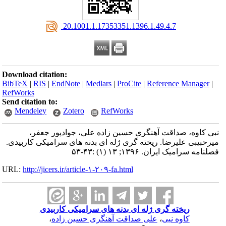
‎ 20.1001.1.17353351.1396.1.49.4.7
Download citation:
BibTeX
|
RIS
|
EndNote
|
Medlars
|
ProCite
|
Reference Manager
|
RefWorks
Send citation to:
Mendeley
Zotero
RefWorks
نبی کاوه، صداقت آهنگری حسین زاده علی، جوادپور جعفر،
میرحبیبی علیرضا. ریخته گری ژله ای بدنه های سرامیکی کاربیدی.
فصلنامه سرامیک ایران. ۱۳۹۶; ۱۳ (۱) :۴۳-۵۳
URL:
http://jicers.ir/article-۱-۲۰۹-fa.html
ریخته گری ژله ای بدنه های سرامیکی کاربیدی
کاوه نبی
،
علی صداقت آهنگری حسین زاده
،