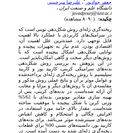
*
جعفر جوادپور
،
علیرضا میرحبیبی
دانشگاه علم و صنعت ایران ،
javadpourj@iust.ac.i
چکیده:
(۸۰۹۰ مشاهده)
ریخته‌گری ژله‌ای روش شکل‌دهی نوینی است که
در سرامیک‌های کاربردی با عملکرد بالا اهمیت
قابل توجهی دارد. عمده‌ترین علل اهمیت آن،
اقتصادی بودن، عدم نیاز به تجهیزات پیچیده و
توانایی شکل‌دهی اشکال پیچیده است که با
روش‌های دیگر سخت و گاهی امکان‌ناپذیر است.
در این پژوهش به بررسی روش شکل‌دهی
بدنه‌های سرامیکی کربنی، کاربید بور و کاربید
سیلیسیم با روش ریخته‌گری ژله‌ای پرداخته‌شده
و عوامل موثر بر آن و نتایج عملی روش مذکور و
مقایسه‌ی آن با روش‌های دیگر و مزایا و معایب
آن ارائه شده‌است. در بدنه‌های کربنی، پس از
بهینه سازی مقادیر مونومر، بدنه‌ای با 5/62%
وزنی کربن با شکل پیچیده با موفقیت ساخته
شده‌است. مقدار بالای جامد مورد استفاده، در
افزایش چگالی و استحکام و کاهش انقباض
بدنه‌های سینتر‌شده موثر می‌باشد. برای بدنه‌های
کاربید بور، دانسیته‌های نسبی 90% برای قطعات
ریخته‌گری ژله‌ای شده به دست آمده است. در