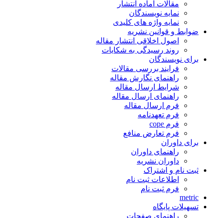
مقالات آماده انتشار
نمایه نویسندگان
نمایه واژه های کلیدی
ضوابط و قوانین نشریه
اصول اخلاقی انتشار مقاله
روند رسیدگی به شکایات
برای نویسندگان
فرایند بررسی مقالات
راهنمای نگارش مقاله
شرایط ارسال مقاله
راهنمای ارسال مقاله
فرم ارسال مقاله
فرم تعهدنامه
فرم cope
فرم تعارض منافع
برای داوران
راهنمای داوران
داوران نشریه
ثبت نام و اشتراک
اطلاعات ثبت نام
فرم ثبت نام
metric
تسهیلات پایگاه
راهنمای صفحات