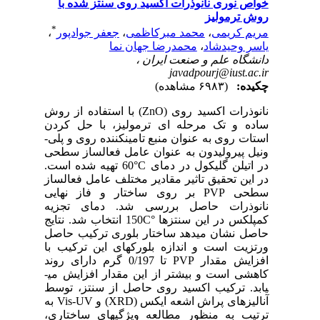
خواص نوری نانوذرات اکسید روی سنتز شده با
روش ترمولیز
*
مریم کریمی
،
محمد میرکاظمی
،
جعفر جوادپور
،
یاسر وحیدشاد
،
محمدرضا جهان نما
دانشگاه علم و صنعت ایران ،
javadpourj@iust.ac.ir
چکیده:
(۶۹۸۳ مشاهده)
نانوذرات اکسید روی
)
ZnO
(
با استفاده از روش
ساده و تک ­مرحله­ ای ترمولیز، با حل­ کردن
استات روی به عنوان منبع تامین­کننده روی و پلی­
ونیل­ پیرولیدون به عنوان عامل فعال­ساز سطحی
در اتیلن­ گلیکول در دمای
°C
60 تهیه شده است.
در این تحقیق تاثیر مقادیر مختلف عامل فعال­ساز
سطحی
PVP
بر روی ساختار و فاز نهایی
نانوذرات حاصل بررسی شد. دمای تجزیه
کمپلکس در این سنتز­ها
°
C
150 انتخاب شد. نتایج
حاصل نشان می­دهد ساختار بلوری ترکیب حاصل
ورتزیت است و اندازه بلورک­های این ترکیب با
افزایش مقدار
PVP
تا 0/197 گرم دارای روند
کاهشی است و بیشتر از این مقدار افزایش می­
یابد. ترکیب اکسید روی حاصل از سنتز، توسط
آنالیزهای پراش اشعه ایکس (
XRD
) و
UV
-
Vis
به
ترتیب به منظور مطالعه ویژگی­های ساختاری،