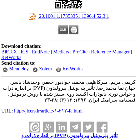
‎ 20.1001.1.17353351.1396.4.52.3.1
Download citation:
BibTeX
|
RIS
|
EndNote
|
Medlars
|
ProCite
|
Reference Manager
|
RefWorks
Send citation to:
Mendeley
Zotero
RefWorks
کریمی مریم، میرکاظمی محمد، جوادپور جعفر، وحیدشاد یاسر،
جهان نما محمدرضا. تأثیر پلی‌وینیل پیرولیدون (PVP) بر اندازه ذرات
و خواص نوری نانوذرات اکسید روی سنتز شده با روش ترمولیز .
فصلنامه سرامیک ایران. ۱۳۹۶; ۱۳ (۴) :۲۸-۳۳
URL:
http://jicers.ir/article-۱-۲۱۲-fa.html
تأثیر پلی‌وینیل پیرولیدون (PVP) بر اندازه ذرات و