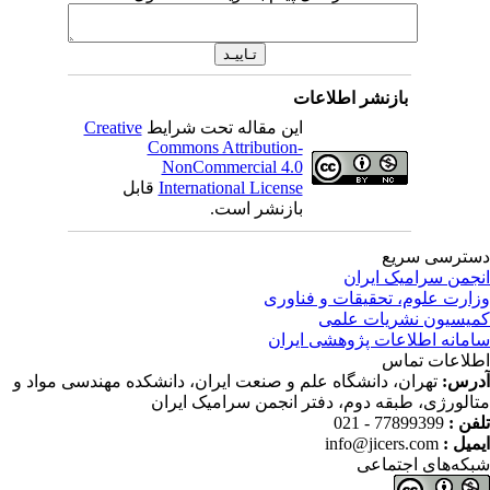
بازنشر اطلاعات
این مقاله تحت شرایط
Creative
Commons Attribution-
NonCommercial 4.0
International License
قابل
بازنشر است.
ترسی سریع
جمن سرامیک ایران
ارت علوم، تحقیقات و فناوری
یسیون نشریات علمی
مانه اطلاعات پژوهشی ایران
لاعات تماس
رس:
تهران، دانشگاه علم و صنعت ایران، دانشکده مهندسی مواد و
الورژی، طبقه دوم، دفتر انجمن سرامیک ایران
فن :
77899399 - 021
میل :
info@jicers.com
که‌های اجتماعی