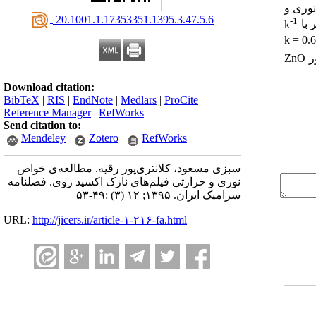
نوری و
‎ 20.1001.1.17353351.1395.3.47.5.6
-1
k
k = 0.
ر
ZnO
Download citation:
BibTeX
|
RIS
|
EndNote
|
Medlars
|
ProCite
|
Reference Manager
|
RefWorks
Send citation to:
Mendeley
Zotero
RefWorks
سبزی مسعود، کلانتری‌پور رقیه. مطالعه‌ی خواص
نوری و حرارتی فیلم‌های نازک اکسید روی. فصلنامه
سرامیک ایران. ۱۳۹۵; ۱۲ (۳) :۴۹-۵۳
URL:
http://jicers.ir/article-۱-۲۱۶-fa.html