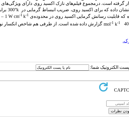
رار گرفته است. درمجموع فیلم‌های نازک اکسید روی دارای ویژگی‌های 
ا نشان داده که برای اکسید روی، ضریب انبساط گرمایی در
°k
300 برابر با
-1
-1
که قابلیت رسانش گرمایی اکسید روی در محدوده‌ی
k
6 – 1 W cm
-1
-1
40.
k
mol
گزارش داده شده است. از طرفی هم شاخص انکسار نو
زک.
ا پست الکترونیک شما: