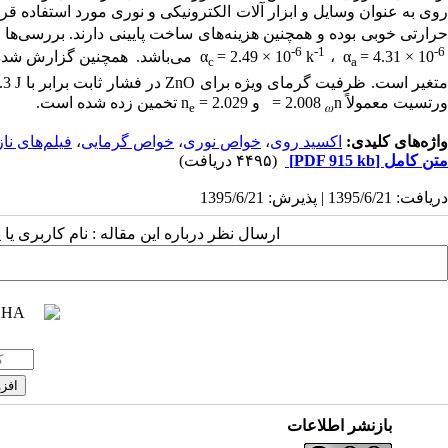
روی به عنوان وسایل و ابزار آلات الکترونیکی و نوری مورد استفاده ق
رارتی خوبی بوده و همچنین هزینه‌های ساخت پایینی دارند. بررسی‌ه
-6
-1
-
= 4.31 × 10
α
،
k
= 2.49 × 10
α
می‌باشد. همچنین گزارش شده 
c
a
تغیر است. ظرفیت گرمای ویژه برای
ZnO
در فشار ثابت برابر با
3 J
ورتسیت معمولاً
n
= 2.008
و
= 2.029
n
تخمین زده شده است.
e
𝜔
واژه‌های کلیدی:
اکسید روی
،
خواص نوری
،
خواص گرمایی
،
فیلم‌های نا
متن کامل
[PDF 915 kb]
(۴۴۹۵ دریافت)
دریافت: 1395/6/21 | پذیرش: 1395/6/21
ارسال نظر درباره این مقاله : نام کاربری ی
بازنشر اطلاعات