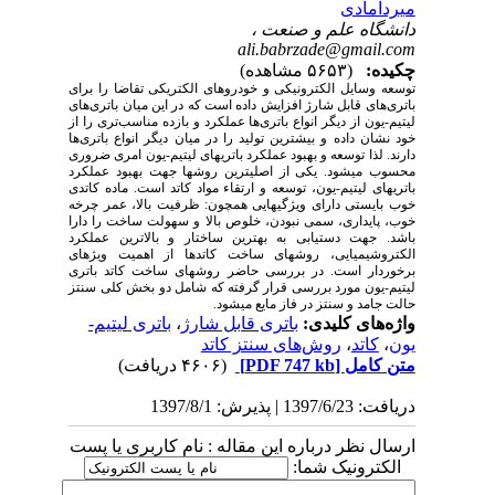
میردامادی
دانشگاه علم و صنعت ،
ali.babrzade@gmail.com
چکیده:
(۵۶۵۳ مشاهده)
توسعه وسایل الکترونیکی و خودروهای الکتریکی تقاضا را برای
باتری‌های قابل شارژ افزایش داده است که در این میان باتری‌های
لیتیم-یون از دیگر انواع باتری‌ها عملکرد و بازده مناسب‌تری را از
خود نشان داده و بیشترین تولید را در میان دیگر انواع باتری‌ها
دارند
.
لذا توسعه و بهبود عملکرد باتری­های لیتیم-یون امری ضروری
محسوب می­شود. یکی از اصلی­ترین روش­ها جهت بهبود عملکرد
باتری­های لیتیم-یون، توسعه و ارتقاء مواد کاتد است. ماده کاتدی
خوب بایستی دارای ویژگی­هایی همچون: ظرفیت بالا، عمر چرخه
خوب، پایداری، سمی نبودن، خلوص بالا و سهولت ساخت را دارا
باشد.
جهت دستیابی به بهترین ساختار و بالاترین عملکرد
الکتروشیمیایی، روش­های ساخت کاتدها از اهمیت ویژه­ای
برخوردار است. در بررسی حاضر روش­های ساخت کاتد باتری
لیتیم­-یون مورد بررسی قرار گرفته که شامل دو بخش کلی سنتز
حالت جامد و سنتز در فاز مایع می­شود.
واژه‌های کلیدی:
باتری قابل شارژ
،
باتری لیتیم-
یون
،
کاتد
،
روش‌های سنتز کاتد
متن کامل
[PDF 747 kb]
(۴۶۰۶ دریافت)
دریافت: 1397/6/23 | پذیرش: 1397/8/1
ارسال نظر درباره این مقاله : نام کاربری یا پست
الکترونیک شما: