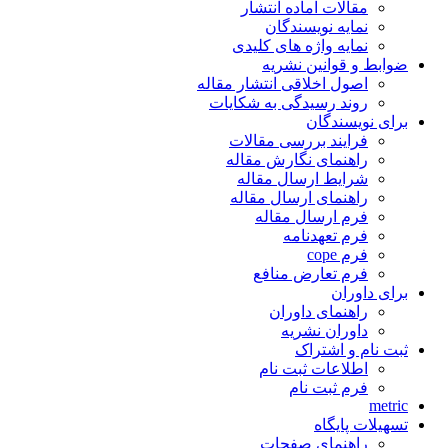
مقالات آماده انتشار
نمایه نویسندگان
نمایه واژه های کلیدی
ضوابط و قوانین نشریه
اصول اخلاقی انتشار مقاله
روند رسیدگی به شکایات
برای نویسندگان
فرایند بررسی مقالات
راهنمای نگارش مقاله
شرایط ارسال مقاله
راهنمای ارسال مقاله
فرم ارسال مقاله
فرم تعهدنامه
فرم cope
فرم تعارض منافع
برای داوران
راهنمای داوران
داوران نشریه
ثبت نام و اشتراک
اطلاعات ثبت نام
فرم ثبت نام
metric
تسهیلات پایگاه
راهنمای صفحات