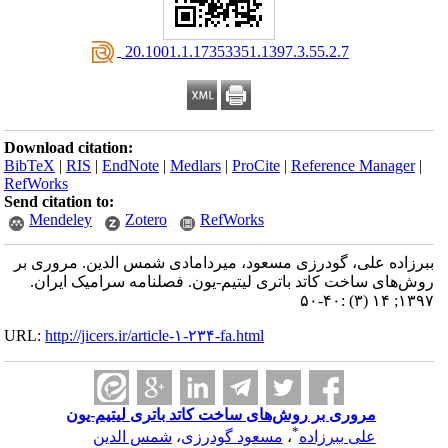
‎ 20.1001.1.17353351.1397.3.55.2.7
Download citation:
BibTeX
|
RIS
|
EndNote
|
Medlars
|
ProCite
|
Reference Manager
|
RefWorks
Send citation to:
Mendeley
Zotero
RefWorks
ببرزاده علی، گودرزی مسعود، میردامادی شمس الدین. مروری بر
روش‌های ساخت کاتد باتری لیتیم-یون. فصلنامه سرامیک ایران.
۱۳۹۷; ۱۴ (۳) :۴۰-۵۰
URL:
http://jicers.ir/article-۱-۲۳۴-fa.html
مروری بر روش‌های ساخت کاتد باتری لیتیم-یون
*
علی ببرزاده
،
مسعود گودرزی
،
شمس الدین