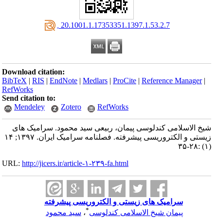
‎ 20.1001.1.17353351.1397.1.53.2.7
Download citation:
BibTeX
|
RIS
|
EndNote
|
Medlars
|
ProCite
|
Reference Manager
|
RefWorks
Send citation to:
Mendeley
Zotero
RefWorks
شیخ الاسلامی کندلوسی پیمان، ربیعی سید محمود. سرامیک های
زیستی و الکتروریسی پیشرفته. فصلنامه سرامیک ایران. ۱۳۹۷; ۱۴
(۱) :۲۸-۳۵
URL:
http://jicers.ir/article-۱-۲۳۹-fa.html
سرامیک های زیستی و الکتروریسی پیشرفته
*
پیمان شیخ الاسلامی کندلوسی
،
سید محمود