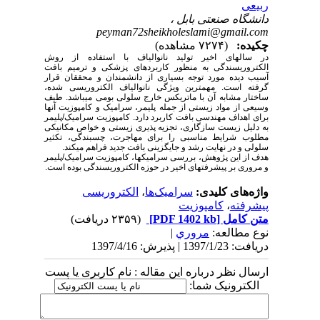
ربیعی
دانشگاه صنعتی بابل ،
peyman72sheikholeslami@gmail.com
چکیده:
(۷۲۷۴ مشاهده)
در سال­های اخیر تولید نانوالیاف با استفاده از روش
الکتروریسندگی به منظور کاربردهای پزشکی و ترمیم بافت
آسیب دیده مورد توجه بسیاری از دانشمندان و محققان قرار
گرفته است. مهم­ترین ویژگی نانوالیاف الکتروریسی شده،
ساختار مشابه آن با ماتریکس خارج سلولی بومی می­باشد. طیف
وسیعی از مواد زیستی از جمله پلیمر، سرامیک و کامپوزیت آنها
برای اهداف مهندسی بافت کاربرد دارد. کامپوزیت سرامیک/پلیمر
به
دلیل زیست سازگاری، تجزیه پذیری زیستی و خواص مکانیکی
مطلوب شرایط مناسبی را برای مهاجرت، چسبندگی، تکثیر
سلولی و در نهایت رشد و جایگزینی بافت جدید فراهم می­کند.
هدف از این پژوهش، بررسی سرامیک­ها، کامپوزیت سرامیک/پلیمر
و مروری بر پیشرفت­های اخیر در حوزه الکتروریسندگی بوده است.
واژه‌های کلیدی:
سرامیک‌ها
،
الکتروریسی
پیشرفته
،
کامپوزیت
متن کامل
[PDF 1402 kb]
(۲۳۵۹ دریافت)
نوع مطالعه:
مروري
|
دریافت: 1397/1/23 | پذیرش: 1397/4/16
ارسال نظر درباره این مقاله : نام کاربری یا پست
الکترونیک شما: