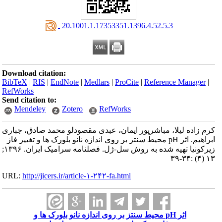
‎ 20.1001.1.17353351.1396.4.52.5.3
Download citation:
BibTeX
|
RIS
|
EndNote
|
Medlars
|
ProCite
|
Reference Manager
|
RefWorks
Send citation to:
Mendeley
Zotero
RefWorks
کرم زاده لیلا، مباشرپور ایمان، عبدی مقصودلو محمد صادق، جباری
ابراهیم. اثر pH محیط سنتز بر روی اندازه نانو بلورک ها و تغییر فاز
زیرکونیا تهیه شده به روش سل-ژل. فصلنامه سرامیک ایران. ۱۳۹۶;
۱۳ (۴) :۳۴-۳۹
URL:
http://jicers.ir/article-۱-۲۴۲-fa.html
اثر pH محیط سنتز بر روی اندازه نانو بلورک ها و