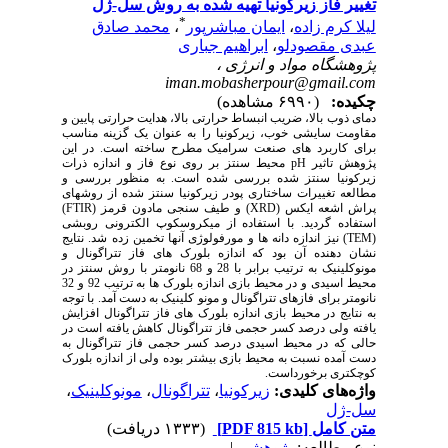
تغییر فاز زیرکونیا تهیه شده به روش سل-ژل
*
لیلا کرم زاده
،
ایمان مباشرپور
،
محمد صادق
عبدی مقصودلو
،
ابراهیم جباری
پژوهشگاه مواد و انرژی ،
iman.mobasherpour@gmail.com
چکیده:
(۶۹۹۰ مشاهده)
دمای ذوب بالا، ضریب انبساط حرارتی بالا، هدایت حرارتی پایین و
مقاومت سایشی خوب، زیرکونیا را به عنوان یک گزینه مناسب
برای کاربرد های صنعت سرامیک مطرح ساخته است. در این
پژوهش تاثیر
pH
محیط سنتز بر روی نوع فاز و اندازه ذرات
زیرکونیا سنتز شده بررسی شده است. به منظور بررسی و
مطالعه تغییرات ساختاری پودر زیرکونیا سنتز شده از روشهای
پراش اشعه ایکس (
XRD
) و طیف سنجی مادون قرمز (
FTIR
)
استفاده گردید. با استفاده از میکروسکوپ الکترونی روبشی
(
TEM
) نیز اندازه دانه ها و مورفولوژی آنها تخمین زده شد. نتایج
نشان دهنده آن بود که اندازه بلورک های فاز تتراگونال و
مونوکلینیک به ترتیب برابر با 28 و 68 نانومتر با روش سنتز در
محیط اسیدی و در محیط بازی اندازه بلورک ها به ترتیب 92 و 32
نانومتر برای فازهای تتراگونال و مونو کلینیک به دست آمد. با توجه
به نتایج در محیط بازی اندازه بلورک های فاز تتراگونال افزایش
یافته ولی درصد کسر حجمی فاز تتراگونال کاهش یافته است در
حالی که در محیط اسیدی درصد کسر حجمی فاز تتراگونال به
دست آمده نسبت به محیط بازی بیشتر بوده ولی از اندازه بلورک
کوچکتری برخورداست.
واژه‌های کلیدی:
زیرکونیا
،
تتراگونال
،
مونوکلینیک
،
سل-ژل
متن کامل
[PDF 815 kb]
(۱۳۳۳ دریافت)
نوع مطالعه:
پژوهشي
|