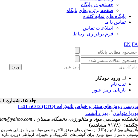
جستجو در پایگاه
صفحه برترین‌های پایگاه
پایگاه های نمایه کننده
تماس با ما
اطلاعات تماس
فرم برقراری ارتباط
EN
FA
ورود خودکار
ثبت نام
بازیابی رمز عبور
جلد ۱۵، شماره ۱ - ( بهار ۱۳۹۸ )
بررسی روش‌های سنتز و خواص نانوذرات Li4Ti5O12 (LTO)
*
پوریا متولیان
،
بهزاد آبشت
دانشکده مهندسی مواد و متالورژی، دانشگاه سمنان ،
llian@yahoo.com
چکیده:
(۷۱۷۸ مشاهده)
اتری‌های یون لیتیوم (
LIB
) از دستاوردهای موفق الکتروشیمی مواد نوین با مزایایی همچون ند
وسیعی به‌عنوان منبع پودری برای گوشی‌های الکترونیک و تجهیزات ارتباطی دوربرد دارند. ب