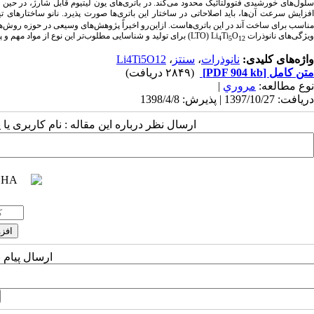
سلول‌های خورشیدی فتوولتائیک‌ محدود می‌کند. در باتری‌های یون لیتیوم قابل شارژ، در حین شار
فزایش سرعت آن‌ها، باید اصلاحاتی در ساختار این باتری‌ها صورت پذیرد. نانو ساختارهای تیت
مناسب برای ساخت آند در این باتری‌هاست. ازاین‌رو اخیراً پژوهش‌های وسیعی در حوزه روش‌ه
ویژگی‌های نانوذرات
O
Ti
Li
(
LTO
) برای تولید و شناسایی مطلوب‌تر این نوع از مواد مهم و پ
4
5
12
واژه‌های کلیدی:
نانوذرات
،
سنتز
،
Li4Ti5O12
متن کامل
[PDF 904 kb]
(۲۸۴۹ دریافت)
نوع مطالعه:
مروري
|
دریافت: 1397/10/27 | پذیرش: 1398/4/8
ارسال نظر درباره این مقاله : نام کاربری ی
ارسال پیام 