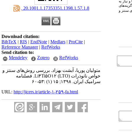
 نیاز به
گزینه‌های
‎ 20.1001.1.17353351.1398.1.57.1.8
ی سنتز و
Download citation:
BibTeX
|
RIS
|
EndNote
|
Medlars
|
ProCite
|
Reference Manager
|
RefWorks
Send citation to:
Mendeley
Zotero
RefWorks
متولیان پوریا، آبشت بهزاد. بررسی روش‌های سنتز و
خواص نانوذرات Li۴Ti۵O۱۲ (LTO). فصلنامه
سرامیک ایران. ۱۳۹۸; ۱۵ (۱) :۵۳-۶۰
URL:
http://jicers.ir/article-۱-۲۵۹-fa.html