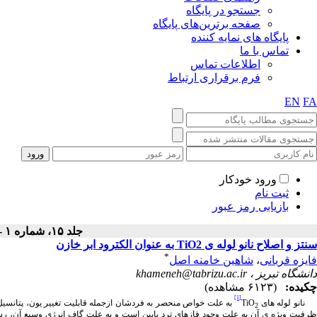
جستجو در پایگاه
صفحه برترین‌های پایگاه
پایگاه های نمایه کننده
تماس با ما
اطلاعات تماس
فرم برقراری ارتباط
EN
FA
ورود خودکار
ثبت نام
بازیابی رمز عبور
جلد ۱۵، شماره ۱ - ( بهار ۱۳۹۸ )
سنتز و اصلاح نانو لوله ی TiO2 به عنوان الکترود ابر خازن
*
فایزه قربانی
،
شاهین خامنه اصل
دانشگاه تبریز ،
khameneh@tabrizu.ac.ir
چکیده:
(۶۱۲۳ مشاهده)
[1]
نانو لوله های
TiO
به علت خواص منحصر به فردشان ازجمله قابلیت تغییر یون، پتانسیل 
2
رفیت ویژه ی آن به علت وجود فاز­­های ترد پایین است و به علت گاف انرژی وسیع آن، رس