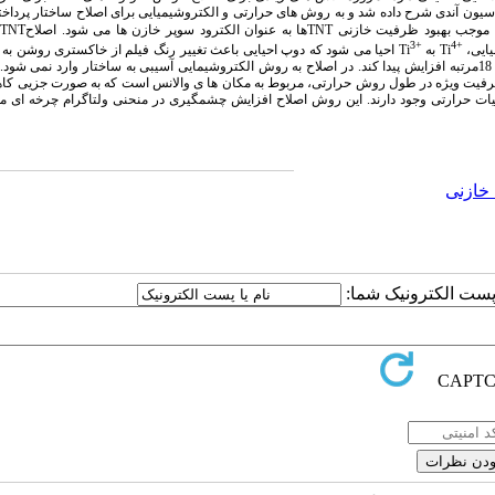
ون آندی شرح داده شد و به روش های حرارتی و الکتروشیمیایی برای اصلاح ساختار پرداخت
، موجب بهبود ظرفیت خازنی
TNT
ها به عنوان الکترود سوپر خازن ها می شود. اصلاح
TNT
3+
4+
یایی،
Ti
به
Ti
احیا می شود که دوپ احیایی باعث تغییر رنگ فیلم از خاکستری روشن به 
شود وهم چنین باعث می شود ظرفیت ویژه ی نمونه احیا شده نسبت به نمونه ی احیا نشده، 18مرتبه افزایش پیدا کند. در اصلاح به روش الکتروشیمایی آسیبی به ساختار وارد ن
فیت ویژه در طول روش حرارتی، مربوط به مکان ها ی والانس است که به صورت جزیی کاه
یات حرارتی وجود دارند. این روش اصلاح افزایش چشمگیری در منحنی ولتاگرام چرخه ای م
خازنی
ا پست الکترونیک شما: