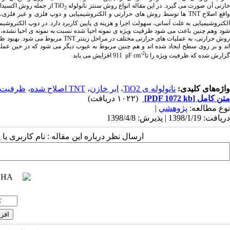
ازنی آن صورت می گیرد. در این مقاله انواع روش سنتز نانولوله
TiO
از جمله روش اکسیداسی
2
اقع اصلاح
TNT
ها توسط روش های حرارتی و الکتروشیمیایی و دوپ فلزی و غیر فلزی
لکتروشیمیایی به علت آسانی، سهولت اجرا و هزینه ی پایین کاربرد دارد. در دوپ الکتروشیم
وش حرارتی، به عملیات های حرارتی مختلف در مراحل زینتر
TNT
مربوط می شود. بهبود ظر
اند و بر روی سطح ایجاد شده اند و هم چنین مربوط به عیوب دیگر می شود که در حین عمل
-2
گزارش شده که ظرفیت ویژه را تا
μF cm
911 افزایش می یابد
.
واژه‌های کلیدی:
نانولوله ی TiO2
،
ابر خازن
،
TNT اصلاح شده
،
ظرفیت 
متن کامل
[PDF 1072 kb]
(۱۰۲۲ دریافت)
نوع مطالعه:
پژوهشي
|
دریافت: 1398/1/19 | پذیرش: 1398/4/8
ارسال نظر درباره این مقاله : نام کاربری ی