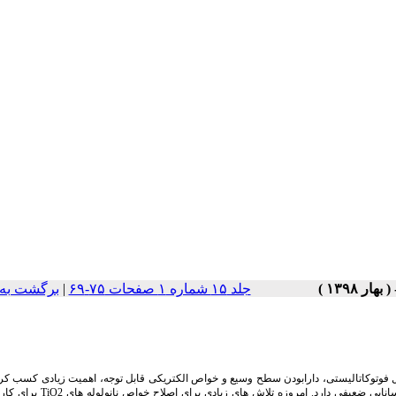
جلد ۱۵ شماره ۱ صفحات ۷۵-۶۹
|
برگشت به
فوتوکاتالیستی، دارابودن سطح وسیع و خواص الکتریکی قابل توجه، اهمیت زیادی کسب کرده 
انایی ضعیفی دارد. امروزه تلاش های زیادی برای اصلاح خواص نانولوله های
TiO2
برای کارب