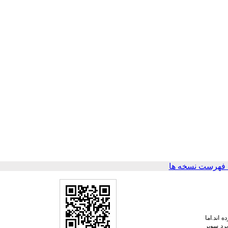
 فهرست نسخه ها
اند­.اما
رد سوپر