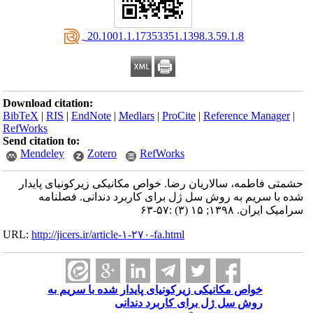
‎ 20.1001.1.17353351.1398.3.59.1.8
Download citation:
BibTeX
|
RIS
|
EndNote
|
Medlars
|
ProCite
|
Reference Manager
|
RefWorks
Send citation to:
Mendeley
Zotero
RefWorks
حشمتی فاطمه، سالاریان رضا. خواص مکانیکی زیرکونیای پایدار
شده با سریم به روش سل ژل برای کاربرد دندانی. فصلنامه
سرامیک ایران. ۱۳۹۸; ۱۵ (۳) :۵۷-۶۳
URL:
http://jicers.ir/article-۱-۲۷۰-fa.html
خواص مکانیکی زیرکونیای پایدار شده با سریم به
روش سل ژل برای کاربرد دندانی