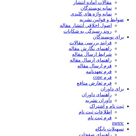
مقالات آماده انتشار
نمایه نویسندگان
نمایه واژه های کلیدی
ضوابط و قوانین نشریه
اصول اخلاقی انتشار مقاله
روند رسیدگی به شکایات
برای نویسندگان
فرایند بررسی مقالات
راهنمای نگارش مقاله
شرایط ارسال مقاله
راهنمای ارسال مقاله
فرم ارسال مقاله
فرم تعهدنامه
فرم cope
فرم تعارض منافع
برای داوران
راهنمای داوران
داوران نشریه
ثبت نام و اشتراک
اطلاعات ثبت نام
فرم ثبت نام
metric
تسهیلات پایگاه
راهنمای صفحات