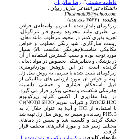
*
فاطمه حشمتی
،
رضا سالاریان
دانشگاه غیر انتفاعی مازیار رویان ،
Fheshmati95@yahoo.com
چکیده:
(۴۵۳۲ مشاهده)
زیرکونیای پایدار شده با سریم بواسطه‌ی خواص
بی نظیری مانند محدوده وسیع فاز تتراگونال،
تجزیه پذیری کمتر در محیط مرطوب مانند دهان،
زیست سازگاری، شید رنگی مطلوب و خواص
مکانیکی مناسب(چقرمگی شکست بالا) بسیار
مورد توجه بوده و سبب گسترش استفاده از آن
در پزشکی و دندانپزشکی بخصوص در مواد دندانی
گردیده است. در این پژوهش پودرنانومتری
زیرکونیای تثبیت شده با سریم، به روش سل ژل
تهیه و خواص آن مورد ارزیابی های مکانیکی از
قبیل استحکام فشاری و خمشی دانسیته
چقرمگی شکست و سختی ویکرز قرار می گیرد.
در ابتدا مقادیری از اکسی کلراید زیرکونیوم
ZrOCl2.H2O و نتیرات سریم Ce(NO3)3.6H2O
با استفاده از HCl و آب( به عنوان حلال )، به
PH5. 3 رسانده و سپس به روش سل ژل تهیه شد
خشک گردید و کلسینه شد و سپس در دماهای
مختلف زینتر شد و مورد آنالیزهای مختلف قرار
گرفت.
واژه‌های کلیدی:
زیرکونیا
،
زیرکونیای پایدارشده با