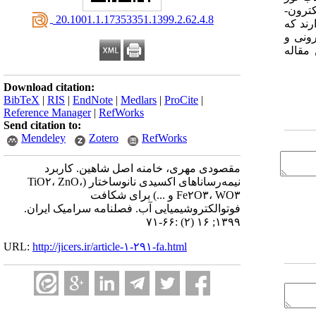
کترون-
‎ 20.1001.1.17353351.1399.2.62.4.8
رند که
ونی و
مقاله
Download citation:
BibTeX
|
RIS
|
EndNote
|
Medlars
|
ProCite
|
Reference Manager
|
RefWorks
Send citation to:
Mendeley
Zotero
RefWorks
مقصودی مهری، خامنه اصل شاهین. کاربرد
نیمه‌رساناهای اکسیدی نانوساختار (TiO۲، ZnO،
Fe۲O۳، WO۳ و ...) برای شکافت
فوتوالکتروشیمیایی آب. فصلنامه سرامیک ایران.
۱۳۹۹; ۱۶ (۲) :۶۶-۷۱
URL:
http://jicers.ir/article-۱-۲۹۱-fa.html