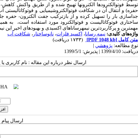
توسط فوتوالکترودها الکترون­ها تهییج شده و از طریق واکنش کاهش-
حفره) و انتقال آن در شکافت فوتوالکتروشیمیایی و فوتوکاتالیستی 
جداسازی بار را تسهیل کرده و از بازترکیب جفت الکترون- حفره جل
ساختاری فوتوکاتالیست و فوتوالکترود مورد استفاده است، به همین
مهمترین و پرکاربردترین نیمه­رساناهای اکسیدی و بهبودهای اخیر این ن
واژه‌های کلیدی:
نیمه رسانا
،
اکسید فلزات
،
نانوساختار
،
شکافت آب
متن کامل
[PDF 1048 kb]
(۱۷۳۳ دریافت)
نوع مطالعه:
پژوهشي
|
دریافت: 1399/4/10 | پذیرش: 1399/5/1
ارسال نظر درباره این مقاله : نام کاربری ی
ارسال پیام 