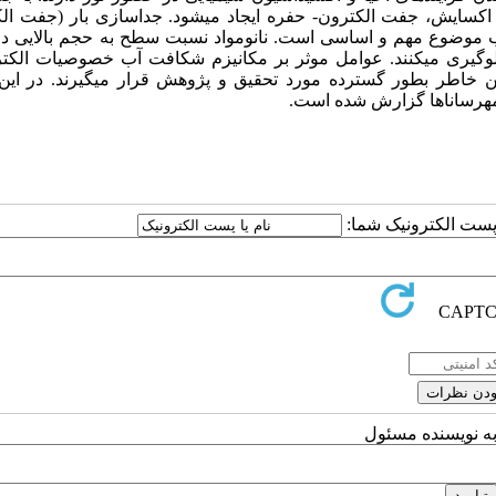
 اکسایش، جفت الکترون- حفره ایجاد می­شود. جداسازی بار (جفت ال
آب موضوع مهم و اساسی است. نانومواد نسبت سطح به حجم بالایی دا
وگیری می­کنند. عوامل موثر بر مکانیزم شکافت آب خصوصیات الکتر
 خاطر بطور گسترده مورد تحقیق و پژوهش قرار می­گیرند. در این 
یمه­رساناها گزارش شده است.
ا پست الکترونیک شما:
به نویسنده مسئول