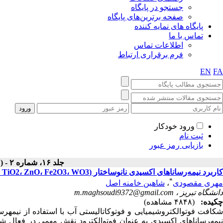
جستجو در پایگاه
صفحه برترین‌های پایگاه
پایگاه های نمایه کننده
تماس با ما
اطلاعات تماس
فرم برقراری ارتباط
EN
FA
ورود خودکار
ثبت نام
بازیابی رمز عبور
جلد ۱۶، شماره ۲ - ( تابستان ۱۳۹۹ )
کاربرد نیمه‌رساناهای اکسیدی نانوساختار (TiO2، ZnO، Fe2O3، WO3 و ...) برای شکافت فوتوالکتروشیمیایی آب
*
مهری مقصودی
،
شاهین خامنه اصل
دانشگاه تبریز ،
m.maghsoudi9372@gmail.com
چکیده:
(۴۸۴۸ مشاهده)
شکافت فوتوالکتروشیمیایی و فوتوکاتالیستی آب با استفاده از نیمه­ر
نیمه­رساناهای اکسیدی به عنوان فوتوالکترود نقش مهمی در فعال شد