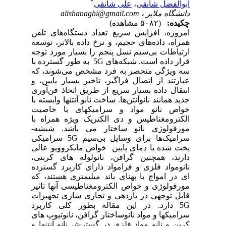
*
ابوالفضل شانقی
،
علی شانقی
دانشگاه ملایر ،
alishanaghi@gmail.com
چکیده:
(۵۰۸۲ مشاهده)
امروزه، افزایش سریع تعداد دستگاه‌های تلفن
همراه، داده‌های حجیم، و نرخ داده بالاتر، توسعه
ارتباطات بی‌سیم نسل پنجم را بسیار مورد توجه
قرار داده است. شبکه‌های
5G
به طور گسترده با
سه ویژگی منحصر به فرد مشخص می‌شوند، که
عبارتند از اتصال فراگیر، تاخیر بسیار پایین، و
انتقال داده بسیار سریع از طریق اتخاذ فن‌آوری
جدید همانند نانوآنتن‌ها. ساخت نانو آنتن­ها وابسته با
خواص نانو مواد و سرامیکهای با خاصیت
الکترومغناطیس و دی الکتریک ویژه همراه با
مورفولوژی نانو ساختار می باشد. شیشه-
سرامیک‌ها برای وسایل بی‌سیم
5G
سرامیکی
پخت شده با دمای پایین خواص مایکروویو عالی
دارند، همچنین گرافن، نانولوله های کربنی،
نانومواد فلزی و فرامواد دارای کاربرد گسترده
ای در امواج با پهنای باند میلیمتری هستند، که
مورفولوژی و خواص الکترومغناطیسی آنها تاثیر
قابل توجهی در بازدهی و تجاری سازی تجهیزات
5G
دارد. در این مقاله بطور کلی کاربرد
سرامیکها و مواد نانوساختار گرافن، نانوتیوپ های
کربن و نانو مواد فلزی در گسترش نانو آنتن­ها و