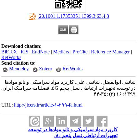
‎ 20.1001.1.17353351.1399.3.63.4.3
Download citation:
BibTeX
|
RIS
|
EndNote
|
Medlars
|
ProCite
|
Reference Manager
|
RefWorks
Send citation to:
Mendeley
Zotero
RefWorks
شانقی ابوالفضل، شانقی علی. کاربرد مواد سرامیکی و نانو موادها
در توسعه تجهیزات ارتباطی نسل پنجم ۵G. فصلنامه سرامیک ایران.
۱۳۹۹; ۱۶ (۳) :۳۵-۴۴
URL:
http://jicers.ir/article-۱-۲۹۹-fa.html
کاربرد مواد سرامیکی و نانو موادها در توسعه
تجهیزات ارتباطی نسل پنجم 5G