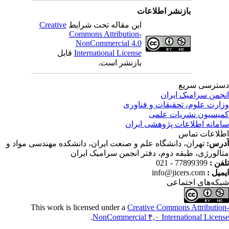
بازنشر اطلاعات
این مقاله تحت شرایط
Creative
Commons Attribution-
NonCommercial 4.0
International License
قابل
بازنشر است.
ترسی سریع
جمن سرامیک ایران
ارت علوم، تحقیقات و فناوری
یسیون نشریات علمی
مانه اطلاعات پژوهشی ایران
لاعات تماس
رس:
تهران، دانشگاه علم و صنعت ایران، دانشکده مهندسی مواد و
الورژی، طبقه دوم، دفتر انجمن سرامیک ایران
فن :
77899399 - 021
میل :
info@jicers.com
که‌های اجتماعی
This work is licensed under a
Creative Commons Attributio
.
NonCommercial ۴,۰ International Licen