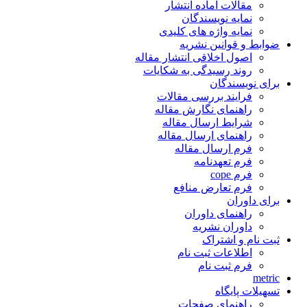
مقالات آماده انتشار
نمایه نویسندگان
نمایه واژه های کلیدی
ضوابط و قوانین نشریه
اصول اخلاقی انتشار مقاله
روند رسیدگی به شکایات
برای نویسندگان
فرایند بررسی مقالات
راهنمای نگارش مقاله
شرایط ارسال مقاله
راهنمای ارسال مقاله
فرم ارسال مقاله
فرم تعهدنامه
فرم cope
فرم تعارض منافع
برای داوران
راهنمای داوران
داوران نشریه
ثبت نام و اشتراک
اطلاعات ثبت نام
فرم ثبت نام
metric
تسهیلات پایگاه
راهنمای صفحات