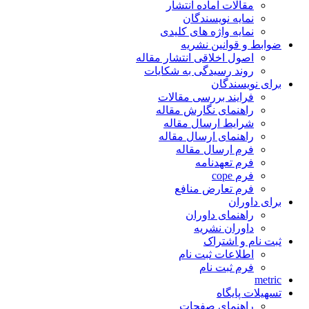
مقالات آماده انتشار
نمایه نویسندگان
نمایه واژه های کلیدی
ضوابط و قوانین نشریه
اصول اخلاقی انتشار مقاله
روند رسیدگی به شکایات
برای نویسندگان
فرایند بررسی مقالات
راهنمای نگارش مقاله
شرایط ارسال مقاله
راهنمای ارسال مقاله
فرم ارسال مقاله
فرم تعهدنامه
فرم cope
فرم تعارض منافع
برای داوران
راهنمای داوران
داوران نشریه
ثبت نام و اشتراک
اطلاعات ثبت نام
فرم ثبت نام
metric
تسهیلات پایگاه
راهنمای صفحات