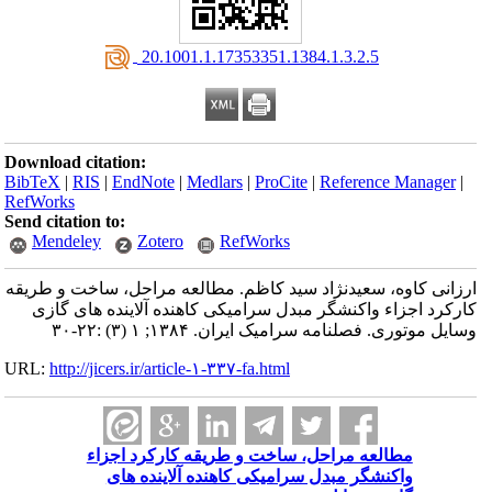
‎ 20.1001.1.17353351.1384.1.3.2.5
Download citation:
BibTeX
|
RIS
|
EndNote
|
Medlars
|
ProCite
|
Reference Manager
|
RefWorks
Send citation to:
Mendeley
Zotero
RefWorks
ارزانی کاوه، سعیدنژاد سید کاظم. مطالعه مراحل، ساخت و طریقه
کارکرد اجزاء واکنشگر مبدل سرامیکی کاهنده آلاینده های گازی
وسایل موتوری. فصلنامه سرامیک ایران. ۱۳۸۴; ۱ (۳) :۲۲-۳۰
URL:
http://jicers.ir/article-۱-۳۳۷-fa.html
مطالعه مراحل، ساخت و طریقه کارکرد اجزاء
واکنشگر مبدل سرامیکی کاهنده آلاینده های