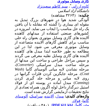
گازی وسایل موتوری
*
کاوه ارزانی
،
سید کاظم سعیدنژاد
دانشگاه آزاد اسلامی
چکیده:
(۳۲۶۴ مشاهده)
آلودگی شدید هوا در شهرهای بزرگ تبدیل به
مقوله ای بیماری زا گشته که مقابله با آن یافتن
یک راه حل مناسب را ایجاب می نماید. امروزه در
کشورهای صنعتی استفاده از مبدلهای کاهنده
آلاینده های گازی وسایل موتوری بعنوان راه حلی
مناسب برای کاهش گازهای آلاینده متصاعده از
وسایل موتوری معرفی می شود. لذا در این
مطالعه به طور خلاصه ابتدا مبدل های کاهنده
آلاینده های گازی وسایل نقلیه معرفی می گردند
و سپس مراحل طراحی و ساخت این مبدلها از
مرحله ساخت مبدل سرامیکی (
Converter
)،
مرحله نشاندن لایه میانی آلومینای گاما (
Wash
Coat
)، مرحله جایگزین کردن فلزات گرانبها در
روی لایه میانی و مرحله جلد گیری کردن
(
Canning
) مبدل آماده در پوسته ای از فولاد
استیل دیرگداز داخل لوله اگزوز، همراه تعدادی از
نتایج تحقیقات آزمایشی گزارش شده است.
واژه‌های کلیدی:
مبدل
،
آلاینده
،
سرامیک
،
آلومینای
گاما
،
فولاد.
متن کامل
[PDF 611 kb]
(۴۸۰ دریافت)