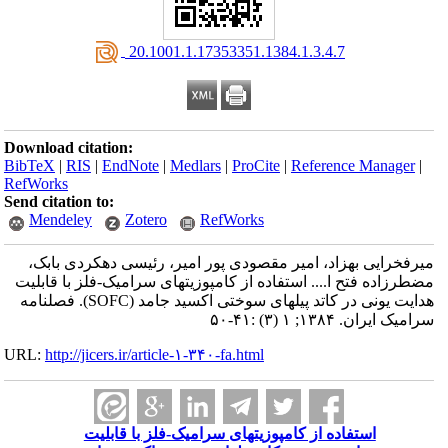
‎ 20.1001.1.17353351.1384.1.3.4.7
Download citation:
BibTeX
|
RIS
|
EndNote
|
Medlars
|
ProCite
|
Reference Manager
|
RefWorks
Send citation to:
Mendeley
Zotero
RefWorks
میرفخرایی بهزاد، امیر مقصودی پور امیر، رئیسی دهکردی بابک،
مضطرزاده فتح ا.... استفاده از کامپوزیتهای سرامیک-فلز با قابلیت
هدایت یونی در کاتد پیلهای سوختی اکسید جامد (SOFC). فصلنامه
سرامیک ایران. ۱۳۸۴; ۱ (۳) :۴۱-۵۰
URL:
http://jicers.ir/article-۱-۳۴۰-fa.html
استفاده از کامپوزیتهای سرامیک-فلز با قابلیت