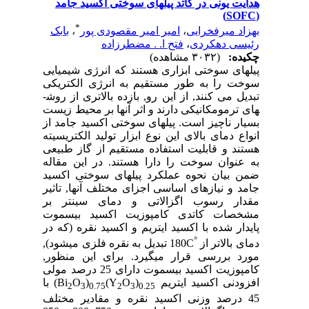
هدایت یونی در کاتد پیلهای سوختی اکسید جامد
(SOFC)
*
بهزاد میرفخرایی
،
امیر امیر مقصودی پور
،
بابک
رئیسی دهکردی
،
فتح ا. . مضطرزاده
چکیده:
(۳۰۳۲ مشاهده)
پیلهای سوختی ابزاری هستند که انرژی شیمیایی
سوخت را به طور مستقیم به انرژی الکتریکی
تبدیل می کنند, از این رو, بازده بالاتری از روش­
های ترمومکانیکی دارند و اثر آنها بر محیط زیست
بسیار ناچیز است. پیلهای سوختی اکسید جامد از
انواع دمای بالای این نوع ابزار تولید الکتریسیته
هستند و قابلیت استفاده مستقیم از گاز طبیعی
به عنوان سوخت را دارا هستند. در این مقاله
ضمن بیان نحوه عملکرد پیلهای سوختی اکسید
جامد و نیازهای اساسی اجزای مختلف آنها, تاثیر
مقدار رسوب اگزالاتی و دمای سینتر بر
مشخصات کاتدی کامپوزیت اکسید بیسموت
پایدار شده با اکسید ایتریم و اکسید نقره (که در
°
دمای بالاتر از
C
180 تبدیل به نقره فلزی می­شود),
مورد بررسی قرار می­گیرد. برای این منظور,
کامپوزیت اکسید بیسموت دارای 25 درصد مولی
افزودنی اکسید ایتریم
)
O
(Y
)
O
(Bi
با
2
3
0.75
2
3
0.25
45 درصد وزنی اکسید نقره و مقادیر مختلف