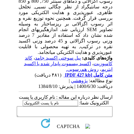
رسوب اگزالاتی و دماهای سینتر 750, 800 و 850
درجه سانتیگراد از نظر چگالی نسبی, تخلخل
ظاهری, عبورپذیری و هدایت الکتریکی مورد
بررسی قرار گرفت. همچنین نحوه توزیع نقره و
اثر رسوب اگزالاتی بر ریزساختار به ­وسیله
تصاویر
SEM
ارزیابی شد. اندازه­گیری­های انجام
شده نشان داد که استفاده از مقادیر 7 درصد
وزنی رسوب اگزالاتی و 45 درصد وزنی اکسید
نقره در ترکیب, به تهیه محصولی با قابلیت
عبورپذیری و هدایت الکتریکی می­انجامد.
واژه‌های کلیدی:
پیل سوختی اکسید جامد
،
کاتد
کامپوزیت
،
اکسید بیسموت پایدار شده با اکسید
ایتریم
،
روش هم‌رسوبی.
متن کامل
[PDF 427 kb]
(۴۸۱ دریافت)
نوع مطالعه:
پژوهشي
|
دریافت: 1400/6/30 | پذیرش: 1384/8/10
ارسال نظر درباره این مقاله : نام کاربری یا پست
الکترونیک شما: