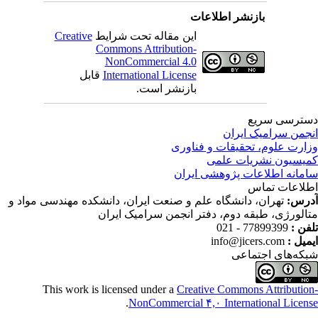
بازنشر اطلاعات
این مقاله تحت شرایط
Creative
Commons Attribution-
NonCommercial 4.0
International License
قابل
بازنشر است.
ترسی سریع
جمن سرامیک ایران
ارت علوم، تحقیقات و فناوری
یسیون نشریات علمی
مانه اطلاعات پژوهشی ایران
لاعات تماس
رس:
تهران، دانشگاه علم و صنعت ایران، دانشکده مهندسی مواد و
الورژی، طبقه دوم، دفتر انجمن سرامیک ایران
فن :
77899399 - 021
میل :
info@jicers.com
که‌های اجتماعی
This work is licensed under a
Creative Commons Attributio
.
NonCommercial ۴,۰ International Licen