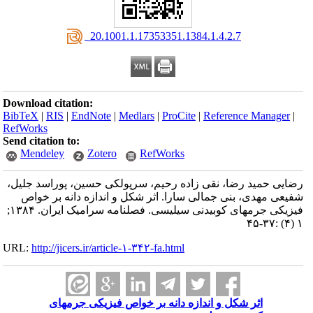
‎ 20.1001.1.17353351.1384.1.4.2.7
Download citation:
BibTeX
|
RIS
|
EndNote
|
Medlars
|
ProCite
|
Reference Manager
|
RefWorks
Send citation to:
Mendeley
Zotero
RefWorks
رضایی حمید رضا، نقی زاده رحیم، سرپولکی حسین، پوراسد جلیل،
شفیعی مهدی، بنی جمالی سارا. اثر شکل و اندازه دانه بر خواص
فیزیکی جرم⁪های کوبیدنی سیلیسی. فصلنامه سرامیک ایران. ۱۳۸۴;
۱ (۴) :۳۷-۴۵
URL:
http://jicers.ir/article-۱-۳۴۲-fa.html
اثر شکل و اندازه دانه بر خواص فیزیکی جرم⁪های