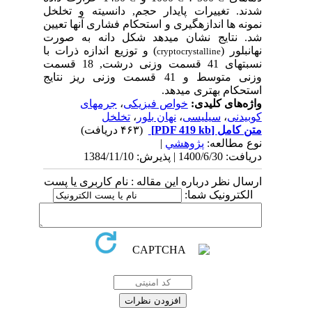
شدند. تغییرات پایدار حجم, دانسیته و تخلخل
نمونه ⁪ها اندازه⁪گیری و استحکام فشاری آنها تعیین
شد. نتایج نشان می⁪دهد شکل دانه به صورت
نهان⁪بلور (
) و توزیع اندازه ذرات با
cryptocrystalline
نسبت⁪های 41 قسمت وزنی درشت, 18 قسمت
وزنی متوسط و 41 قسمت وزنی ریز نتایج
استحکام بهتری می⁪دهد.
واژه‌های کلیدی:
خواص فیزیکی
،
جرم⁪های
کوبیدنی
،
سیلیسی
،
نهان⁪ بلور
،
تخلخل
متن کامل
[PDF 419 kb]
(۴۶۳ دریافت)
نوع مطالعه:
پژوهشي
|
دریافت: 1400/6/30 | پذیرش: 1384/11/10
ارسال نظر درباره این مقاله : نام کاربری یا پست
الکترونیک شما: