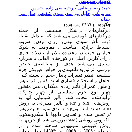
کوبیدنی سیلیسی
*
حمید رضا رضایی
،
رحیم نقی زاده
،
حسین
سرپولکی
،
جلیل پوراسد
،
مهدی شفیعی
،
سارا بنی
جمالی
چکیده:
(۳۱۷۲ مشاهده)
دیرگدازهای بی‌شکل سیلیسی از جمله
دیرگدازهای کوبیدنی می‌باشند که به دلیل نقطه⁪
ذوب بالا, اسیدی بودن, ارزان بودن, ضریب
انبساط حرارتی مناسب , مقاومت به شوک
حرارتی خوب در محدوده بالاتر از تبدیلات فازی
دارای کاربرد اصلی در کوره‌های القایی با سرباره
اسیدی می‌باشند. هدف از مطالعه‌ی حاضر,
بررسی اثر توزیع دانه‌بندی بر خواص فیزیکی جرم
سیلیسی نظیر تغییرات پایدار حجم, دانسیته کلی,
تخلخل و استحکام فشاری است که بر فرسایش
و طول عمر آن تأثیر زیادی می⁪گذارد. بدین منظور
چهار نوع جرم سیلیسی از چهار شرکت
تولیدکننده انتخاب شد. آنالیز شیمیایی آنها به
روش‌های
و
و آنالیز مینرالی به روش
ICP
XRF
بدست آمد. توزیع دانه⁪ بندی نمونه­ ها به روش
XRD
تر تعیین شده و تصاویر دانه⁪ها با میکروسکوپ
الکترونی روبشی (
) بررسی شد. از جرم⁪ها به
SEM
روش کوبیدنی نمونه⁪هایی ساخته شده و در
دماهای
°500 ،
°1000 و
°1450 حرارت داده
C
C
C