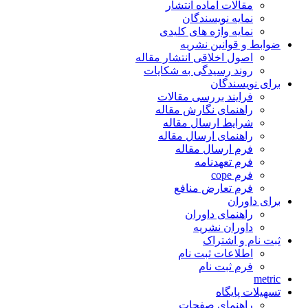
مقالات آماده انتشار
نمایه نویسندگان
نمایه واژه های کلیدی
ضوابط و قوانین نشریه
اصول اخلاقی انتشار مقاله
روند رسیدگی به شکایات
برای نویسندگان
فرایند بررسی مقالات
راهنمای نگارش مقاله
شرایط ارسال مقاله
راهنمای ارسال مقاله
فرم ارسال مقاله
فرم تعهدنامه
فرم cope
فرم تعارض منافع
برای داوران
راهنمای داوران
داوران نشریه
ثبت نام و اشتراک
اطلاعات ثبت نام
فرم ثبت نام
metric
تسهیلات پایگاه
راهنمای صفحات