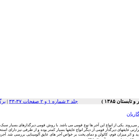
جلد ۲ شماره ۱ و ۲ صفحات ۳۷-۳۳
|
برگ
اریان
 می‌روند. یکی از انواع این آجر ها نوع فومی می باشد. با روش فومی دیرگدازهای بسیار سبک 
ی عایقهای دیرگداز فومی از دیگر انواع عایقها بسیار کمتر بوده و از طرفی نیز دارای است
ید و اثر میزان فوم، کائولن و دمای پخت بر خواص آجر های عایق آلومینایی بررسی شد. آجر
2