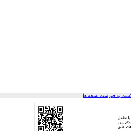
شت به فهرست نسخه ها
با تخلخل
حکام سرد
های عایق