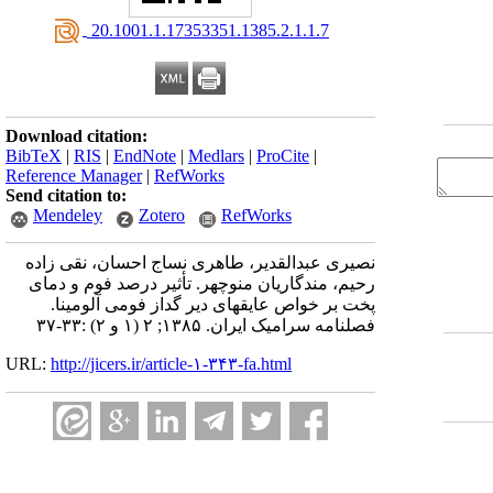
‎ 20.1001.1.17353351.1385.2.1.1.7
Download citation:
BibTeX
|
RIS
|
EndNote
|
Medlars
|
ProCite
|
Reference Manager
|
RefWorks
Send citation to:
Mendeley
Zotero
RefWorks
نصیری عبدالقدیر، طاهری نساج احسان، نقی زاده
رحیم، مندگاریان منوچهر. تأثیر درصد فوم و دمای
پخت بر خواص عایقهای دیر گداز فومی آلومینا.
فصلنامه سرامیک ایران. ۱۳۸۵; ۲ (۱ و ۲) :۳۳-۳۷
URL:
http://jicers.ir/article-۱-۳۴۳-fa.html