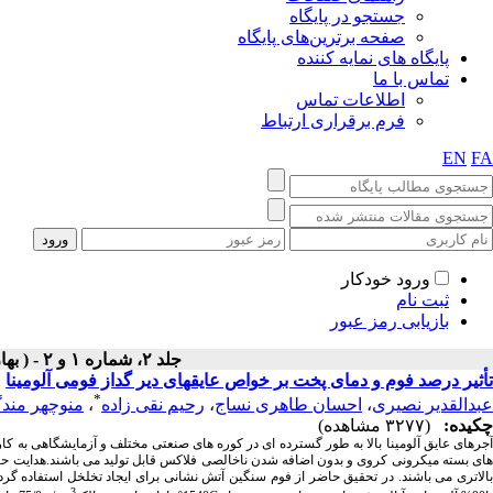
جستجو در پایگاه
صفحه برترین‌های پایگاه
پایگاه های نمایه کننده
تماس با ما
اطلاعات تماس
فرم برقراری ارتباط
EN
FA
ورود خودکار
ثبت نام
بازیابی رمز عبور
جلد ۲، شماره ۱ و ۲ - ( بهار و تابستان ۱۳۸۵ )
تأثیر درصد فوم و دمای پخت بر خواص عایقهای دیر گداز فومی آلومینا
*
عبدالقدیر نصیری
،
احسان طاهری نساج
،
رحیم نقی زاده
،
منوچهر مندگ
چکیده:
(۳۲۷۷ مشاهده)
آجرهای عایق آلومینا بالا به طور گسترده ای در کوره های صنعتی مختلف و آزمایشگاهی به کار
های بسته میکرونی کروی و بدون اضافه شدن ناخالصی فلاکس قابل تولید می باشند.هدایت حرارت
بالاتری می باشند. در تحقیق حاضر از فوم سنگین آتش نشانی برای ایجاد تخلخل استفاده گرد
3