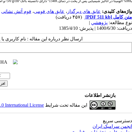
با90% آلومینا در آنالیز شیمیایی پس از پخت در دمای
C
º1540 دارای دانسیته بالک
g/cm
75/0و
اس
واژه‌های کلیدی:
عایق های دیرگداز
،
عایق های فومی
،
فوم آتش نشانی
متن کامل
[PDF 511 kb]
(۴۵۷ دریافت)
نوع مطالعه:
پژوهشي
|
دریافت: 1400/6/30 | پذیرش: 1385/4/10
ارسال نظر درباره این مقاله : نام کاربری ی
بازنشر اطلاعات
این مقاله تحت شرایط
 International License
دسترسی سریع
انجمن سرامیک ایران
وزارت علوم، تحقیقات و فناوری