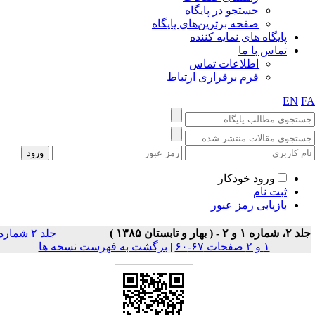
جستجو در پایگاه
صفحه برترین‌های پایگاه
پایگاه های نمایه کننده
تماس با ما
اطلاعات تماس
فرم برقراری ارتباط
EN
F
ورود خودکار
ثبت نام
بازیابی رمز عبور
 شماره ۱ و ۲ - ( بهار و تابستان ۱۳۸۵ )
جلد ۲ شماره
۱ و ۲ صفحات ۶۷-۶۰
|
برگشت به فهرست نسخه ها