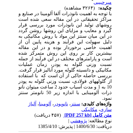
*
میرحبیبی
چکیده:
(۳۲۶۴ مشاهده)
با توجه به اهمیت نانوذرات آلفا آلومینا در صنایع و
مراکز تحقیقاتی در این مقاله سعی شده است
روش­های تولید این نانوذرات مورد بررسی قرار
گیرد و معایب و مزایای این روش­ها روشن گردد
در این میان سنتز این مواد با روش مکانیکی به
دلیل سهولت این فرآیند و هزینه پایین آن از
اهمیت خاصی برخوردار بوده و در این مقاله
بیشترین کار بر روی این روش متمرکز شده
است و پارامترهای مختلف در این فرآیند از جمله
نسبت وزنی گلوله به پودر، زمان عملیات
مکانیکی و دانسیته گلوله مورد آنالیز قرار گرفت.
بررسی حاصله حاکی از آن است که با استفاده
از گلوله­های فولادی، نسبت وزنی گلوله به پودر
10 به 1 و مدت آسیاب حدود 2 ساعت می­توان نانو
ذرات آلومینایی با اندازه زیر 50 نانومتر سنتز
نمود.
واژه‌های کلیدی:
سنتز
،
نانوپودر
،
آلومینا
،
آلیاژ
سازی
،
مکانیکی
متن کامل
[PDF 257 kb]
(۴۵۷ دریافت)
نوع مطالعه:
پژوهشي
|
دریافت: 1400/6/30 | پذیرش: 1385/4/10