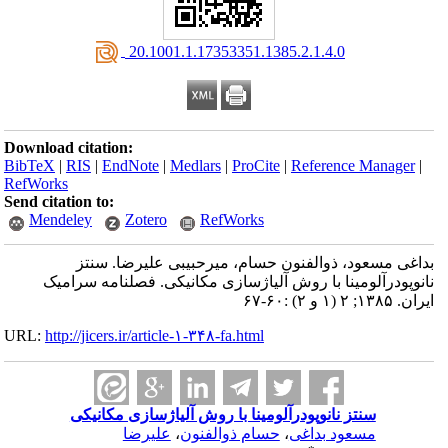
‎ 20.1001.1.17353351.1385.2.1.4.0
Download citation:
BibTeX
|
RIS
|
EndNote
|
Medlars
|
ProCite
|
Reference Manager
|
RefWorks
Send citation to:
Mendeley
Zotero
RefWorks
بداغی مسعود، ذوالفنون حسام، میرحبیبی علیرضا. سنتز
نانوپودرآلومینا با روش آلیاژ‌سازی مکانیکی. فصلنامه سرامیک
ایران. ۱۳۸۵; ۲ (۱ و ۲) :۶۰-۶۷
URL:
http://jicers.ir/article-۱-۳۴۸-fa.html
سنتز نانوپودرآلومینا با روش آلیاژ‌سازی مکانیکی
مسعود بداغی
،
حسام ذوالفنون
،
علیرضا