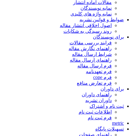
مقالات آماده انتشار
نمایه نویسندگان
نمایه واژه های کلیدی
ضوابط و قوانین نشریه
اصول اخلاقی انتشار مقاله
روند رسیدگی به شکایات
برای نویسندگان
فرایند بررسی مقالات
راهنمای نگارش مقاله
شرایط ارسال مقاله
راهنمای ارسال مقاله
فرم ارسال مقاله
فرم تعهدنامه
فرم cope
فرم تعارض منافع
برای داوران
راهنمای داوران
داوران نشریه
ثبت نام و اشتراک
اطلاعات ثبت نام
فرم ثبت نام
metric
تسهیلات پایگاه
راهنمای صفحات