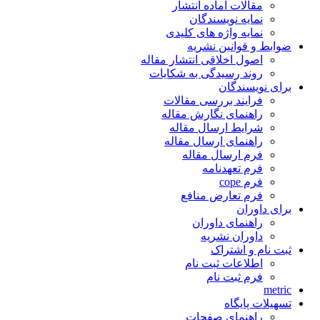
مقالات آماده انتشار
نمایه نویسندگان
نمایه واژه های کلیدی
ضوابط و قوانین نشریه
اصول اخلاقی انتشار مقاله
روند رسیدگی به شکایات
برای نویسندگان
فرایند بررسی مقالات
راهنمای نگارش مقاله
شرایط ارسال مقاله
راهنمای ارسال مقاله
فرم ارسال مقاله
فرم تعهدنامه
فرم cope
فرم تعارض منافع
برای داوران
راهنمای داوران
داوران نشریه
ثبت نام و اشتراک
اطلاعات ثبت نام
فرم ثبت نام
metric
تسهیلات پایگاه
راهنمای صفحات