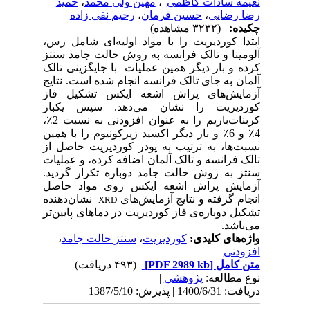
نعیمه سادات کاظمی
،
مهین ولی محمد
،
حمید
رضا رضایی
،
حسین فرمان
،
رحیم نقی زاده
چکیده:
(۳۲۳۲ مشاهده)
ابتدا کوردیریت را با مواد اولیه‌ا‌ی شامل رس،
آلومینا و تالک فرانسه به روش حالت جامد سنتز
کرده و بار دیگر همین عملیات با جایگزینی تالک
آلمان به جای تالک فرانسه انجام شده است. نتایج
آزمایش‌های پراش اشعه ایکس تشکیل فاز
کوردیریت را نشان می‌دهد. سپس یکبار
کربنات‌باریم را به عنوان افزودنی به نسبت 2٪،
4٪ و 6٪ و بار دیگر اکسید زیرکونیوم را با همین
نسبت‌ها، به ترتیب به پودر کوردیریت حاصل از
تالک فرانسه و تالک آلمان اضافه کرده، و عملیات
سنتز به روش حالت جامد دوباره تکرار گردید.
آزمایش پراش اشعه ایکس روی مواد حاصل
انجام گرفته و نتایج آزمایش‌های
نشان‌دهنده
XRD
تشکیل دوباره‌ی فاز کوردیریت در دماهای پایین‌تر
می‌باشد.
واژه‌های کلیدی:
کوردیریت
،
سنتز حالت جامد
،
افزودنی
متن کامل
[PDF 2989 kb]
(۴۹۳ دریافت)
نوع مطالعه:
پژوهشي
|
دریافت: 1400/6/31 | پذیرش: 1387/5/10