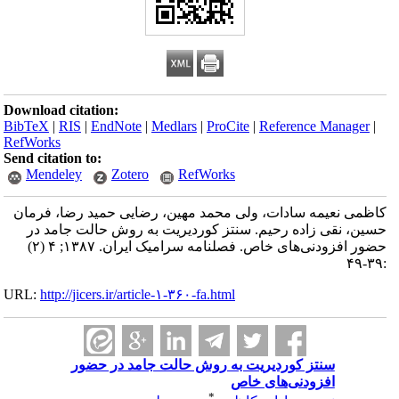
Download citation:
BibTeX
|
RIS
|
EndNote
|
Medlars
|
ProCite
|
Reference Manager
|
RefWorks
Send citation to:
Mendeley
Zotero
RefWorks
کاظمی نعیمه سادات، ولی محمد مهین، رضایی حمید رضا، فرمان
حسین، نقی زاده رحیم. سنتز کوردیریت به روش حالت جامد در
حضور افزودنی‌های خاص. فصلنامه سرامیک ایران. ۱۳۸۷; ۴ (۲)
:۳۹-۴۹
URL:
http://jicers.ir/article-۱-۳۶۰-fa.html
سنتز کوردیریت به روش حالت جامد در حضور
افزودنی‌های خاص
*