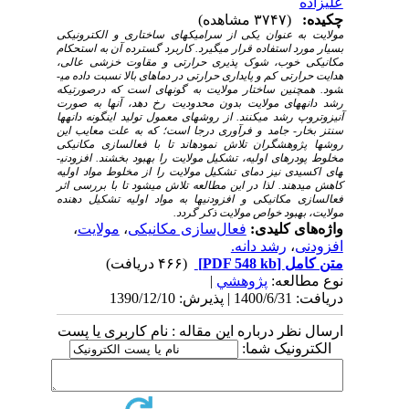
علیزاده
چکیده:
(۳۷۴۷ مشاهده)
مولایت به عنوان یکی از سرامیک­های ساختاری و الکترونیکی
بسیار مورد استفاده قرار می­گیرد. کاربرد گسترده آن به استحکام
مکانیکی خوب، شوک پذیری حرارتی و مقاوت خزشی عالی،
هدایت حرارتی کم و پایداری حرارتی در دماهای بالا نسبت داده می­
شود. همچنین ساختار مولایت به گونه­ای است که درصورتیکه
رشد دانه­های مولایت بدون محدودیت رخ دهد، آنها به صورت
آنیزوتروپ رشد می­کنند. از روش­های معمول تولید این­گونه دانه­ها
سنتز بخار- جامد و فرآوری درجا است؛ که به علت معایب این
روش­ها پژوهشگران تلاش نموده­اند تا با فعال­سازی مکانیکی
مخلوط پودرهای اولیه، تشکیل مولایت را بهبود بخشند. افزودنی­
های اکسیدی نیز دمای تشکیل مولایت را از مخلوط مواد اولیه
کاهش می­دهند. لذا در این مطالعه تلاش می­شود تا با بررسی اثر
فعال­سازی مکانیکی و افزودنی­ها به مواد اولیه تشکیل دهنده
مولایت، بهبود خواص مولایت ذکر گردد.
واژه‌های کلیدی:
فعال‌سازی مکانیکی
،
مولایت
،
افزودنی
،
رشد دانه.
متن کامل
[PDF 548 kb]
(۴۶۶ دریافت)
نوع مطالعه:
پژوهشي
|
دریافت: 1400/6/31 | پذیرش: 1390/12/10
ارسال نظر درباره این مقاله : نام کاربری یا پست
الکترونیک شما: