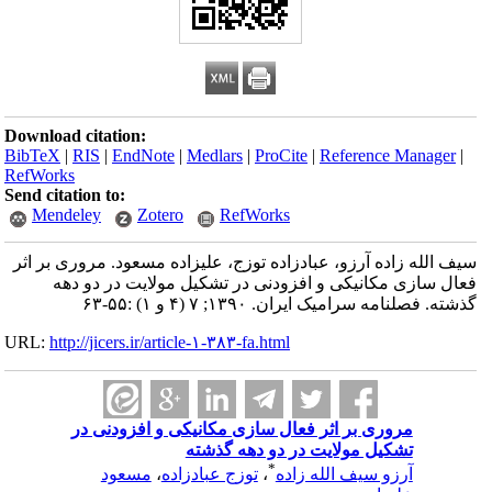
Download citation:
BibTeX
|
RIS
|
EndNote
|
Medlars
|
ProCite
|
Reference Manager
|
RefWorks
Send citation to:
Mendeley
Zotero
RefWorks
سیف الله زاده آرزو، عبادزاده توزج، علیزاده مسعود. مروری بر اثر
فعال سازی مکانیکی و افزودنی در تشکیل مولایت در دو دهه
گذشته. فصلنامه سرامیک ایران. ۱۳۹۰; ۷ (۴ و ۱) :۵۵-۶۳
URL:
http://jicers.ir/article-۱-۳۸۳-fa.html
مروری بر اثر فعال سازی مکانیکی و افزودنی در
تشکیل مولایت در دو دهه گذشته
*
آرزو سیف الله زاده
،
توزج عبادزاده
،
مسعود