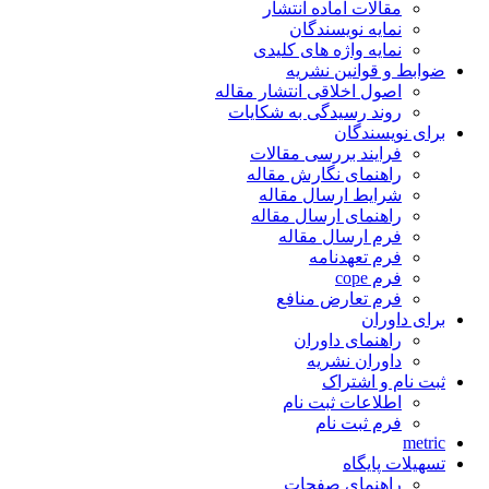
مقالات آماده انتشار
نمایه نویسندگان
نمایه واژه های کلیدی
ضوابط و قوانین نشریه
اصول اخلاقی انتشار مقاله
روند رسیدگی به شکایات
برای نویسندگان
فرایند بررسی مقالات
راهنمای نگارش مقاله
شرایط ارسال مقاله
راهنمای ارسال مقاله
فرم ارسال مقاله
فرم تعهدنامه
فرم cope
فرم تعارض منافع
برای داوران
راهنمای داوران
داوران نشریه
ثبت نام و اشتراک
اطلاعات ثبت نام
فرم ثبت نام
metric
تسهیلات پایگاه
راهنمای صفحات