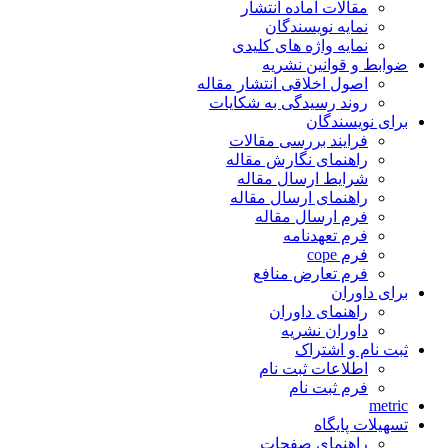
مقالات آماده انتشار
نمایه نویسندگان
نمایه واژه های کلیدی
ضوابط و قوانین نشریه
اصول اخلاقی انتشار مقاله
روند رسیدگی به شکایات
برای نویسندگان
فرایند بررسی مقالات
راهنمای نگارش مقاله
شرایط ارسال مقاله
راهنمای ارسال مقاله
فرم ارسال مقاله
فرم تعهدنامه
فرم cope
فرم تعارض منافع
برای داوران
راهنمای داوران
داوران نشریه
ثبت نام و اشتراک
اطلاعات ثبت نام
فرم ثبت نام
metric
تسهیلات پایگاه
راهنمای صفحات