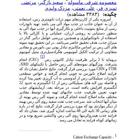
*
معصومه شرفی ماسوله
،
سعید بازگیر
،
مرتضی
تمیزی فر
،
علی نعمتی
،
مزدک ولیدی
چکیده:
(۳۳۸۳ مشاهده)
امروزه یکی از کاربردهای مهم ذرات نانومتری رس، استفاده
از آن به عنوان جاذب در جذب مواد آلی می باشد. ت
هیه نانوذرات
رسی از منابع بنتونیت داخلی و بکارگیری آنها در جذب مواد آلی به
منظور دستیابی به روشی ارزان، عملیاتی و با کارائی بالا با
استفاده از نانوتکنولوژی و همچنین بررسی عوامل تـأثیر گذار در
میزان جذب، هدف تحقیق حاضر می‌باشد.
در این تحقیق تهیه نمونه
های آلی رس بر اساس مکانیزم تبادل یونی بین نانورس و مقادیر
متفاوتی از ترکیب آلکیل آمونیومی هگزادسیل‌تری متیل آمونیوم
[1]
بروماید تا 2 برابر ظرفیت تبادل کاتیونی رس
(
CEC
) انجام
پذیرفت. ویژگیهای نمونه‌های آلی رس حاصل با تکنیکهای
XRD
،
FTIR
و
CHN
مورد بررسی قرار گرفت. نتایج حاصل نشان داد که
فرایند اصلاح نانورس به خوبی انجام گرفته و خواص سطحی
نانوذرات سیلیکاتی رس از آبدوستی به آب گریزی تغییر پیدا کرده
و فاصله بین لایه های سیلیکاتی رس از 12 آنگسترم به حدود 22
آنگسترم افزایش یافته است. در مرحله بعد، آزمایشهای جذب
جهت تعیین ظرفیت جذب جاذبهای تهیه شده توسط مقادیر
مختلف ماده اصلاح کننده انجام گرفت و نمونه آلی رس بهینه از
میان آنها انتخاب شد. سرعت جذب نفت سفید روی آلی رس بهینه
از دیگر مواردی بود که مورد بررسی قرار گرفت. نتایج که در بازه
های زمانی 30 ثانیه الی 48 ساعت اندازه گیری شد، نشان داد که
فرایند جذب هیدروکربنها روی آلی رس واکنشی سریع بوده و در
زمانهای کوتاه فرایند به تعادل می رسد.
1
- Cation Exchange Capacity