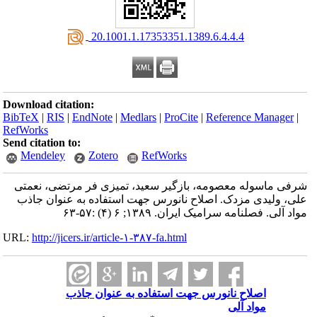
‎ 20.1001.1.17353351.1389.6.4.4.4
Download citation:
BibTeX
|
RIS
|
EndNote
|
Medlars
|
ProCite
|
Reference Manager
|
RefWorks
Send citation to:
Mendeley
Zotero
RefWorks
شرفی ماسوله معصومه، بازگیر سعید، تمیزی فر مرتضی، نعمتی
علی، ولیدی مزدک. اصلاح نانورس جهت استفاده به عنوان جاذب
مواد آلی. فصلنامه سرامیک ایران. ۱۳۸۹; ۶ (۴) :۵۷-۶۳
URL:
http://jicers.ir/article-۱-۳۸۷-fa.html
اصلاح نانورس جهت استفاده به عنوان جاذب
مواد آلی