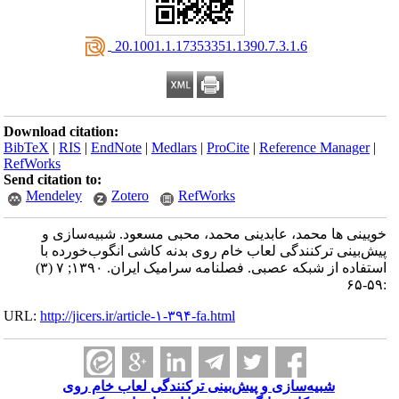
‎ 20.1001.1.17353351.1390.7.3.1.6
Download citation:
BibTeX
|
RIS
|
EndNote
|
Medlars
|
ProCite
|
Reference Manager
|
RefWorks
Send citation to:
Mendeley
Zotero
RefWorks
خویینی ها محمد، عابدینی محمد، محبی مسعود. شبیه‌سازی و
پیش‌بینی ترکنندگی لعاب خام روی بدنه کاشی انگوب‌خورده با
استفاده از شبکه عصبی. فصلنامه سرامیک ایران. ۱۳۹۰; ۷ (۳)
:۵۹-۶۵
URL:
http://jicers.ir/article-۱-۳۹۴-fa.html
شبیه‌سازی و پیش‌بینی ترکنندگی لعاب خام روی