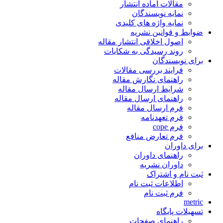
مقالات آماده انتشار
نمایه نویسندگان
نمایه واژه های کلیدی
ضوابط و قوانین نشریه
اصول اخلاقی انتشار مقاله
روند رسیدگی به شکایات
برای نویسندگان
فرایند بررسی مقالات
راهنمای نگارش مقاله
شرایط ارسال مقاله
راهنمای ارسال مقاله
فرم ارسال مقاله
فرم تعهدنامه
فرم cope
فرم تعارض منافع
برای داوران
راهنمای داوران
داوران نشریه
ثبت نام و اشتراک
اطلاعات ثبت نام
فرم ثبت نام
metric
تسهیلات پایگاه
راهنمای صفحات