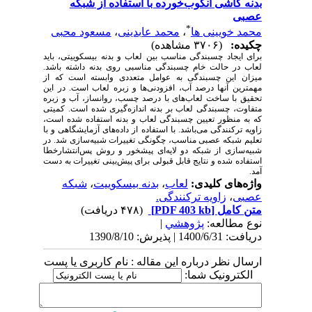
بدنه کاشی انگوب‌خورده با استفاده از شبکه
عصبی
*
محمد خویینی ها
،
محمد عابدینی
،
مسعود محبی
چکیده:
(۳۷۰۶ مشاهده)
برای ایجاد چسبندگی مناسب بین لعاب و بدنه بیسکوییتی، باید
لعاب در حالت خام چسبندگی مناسبی روی بدنه داشته باشد.
میزان این چسبندگی به عوامل متعددی وابسته است که از
مهمترین آنها درصد آب
،
افزودنی‌ها و زبره لعاب است. در این
تحقیق با ساخت لعاب‌های با درصد چسب، روانساز، آب و زبره
متفاوت، چسبندگی لعاب بر بدنه اندازه‌گیری شده است. کمیتی
که به منظور تعیین چسبندگی لعاب و بدنه استفاده شده است،
زاویه ترکنندگی می‌باشد. با استفاده از داده‌های آزمایشگاهی و با
تعلیم شبکه عصبی مناسب، چگونگی تغییرات شبیه‌سازی شد. در
شبیه‌سازی از شبکه دو لایه‌ای پیشخور و روش پس‌انتشارخطا
استفاده شده و نتایج قابل قبولی برای پیش‌بینی تغییرات به دست
آمد
.
واژه‌های کلیدی:
لعاب
،
بدنه بیسکوییت
،
شبکه
عصبی
،
زاویه ترکنندگی.
متن کامل
[PDF 403 kb]
(۴۷۸ دریافت)
نوع مطالعه:
پژوهشي
|
دریافت: 1400/6/31 | پذیرش: 1390/8/10
ارسال نظر درباره این مقاله : نام کاربری یا پست
الکترونیک شما: