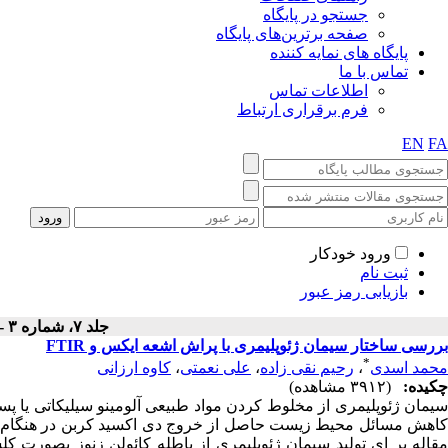
جستجو در پایگاه
صفحه برترین‌های پایگاه
پایگاه های نمایه کننده
تماس با ما
اطلاعات تماس
فرم برقراری ارتباط
EN
FA
ورود خودکار
ثبت نام
بازیابی رمز عبور
جلد ۷، شماره ۳ - ( پاييز ۱۳۹۰ )
بررسی ساختار سیمان ژئوپلیمری با پراش اشعه ایکس و FTIR
*
محمد اسدی
،
رحیم نقی زاده
،
علی نعمتی
،
کاوه ارزانی
چکیده:
(۳۹۱۲ مشاهده)
سیمان ژئوپلیمری از مخلوط کردن مواد طبیعی آلومینو سیلیکاتی یا پس
کاهش مسائل محیط زیست حاصل از خروج دی اکسید کربن در هنگام تولی
مقاله بر ای تولید سیمان ژئوپلیمری از باطله کائولن زنوز بصورت 