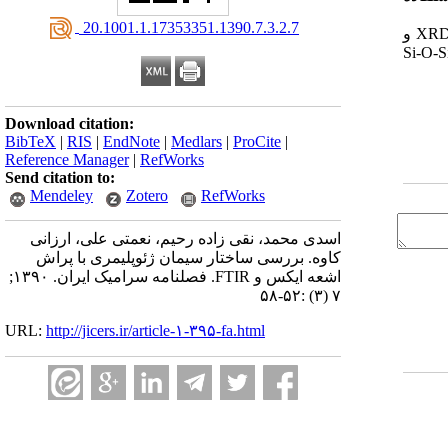
‎ 20.1001.1.17353351.1390.7.3.2.7
سیمانها استحکام و مقاومت حرارتی بالا، مقاومت زیاد در برابر حملات اسیدی نسبت به پلیمر آلی مشخص شد که محصول ژئوپلیمر از مواد XRD و
پرتلند می باشد. به کمک آنالیز پیک جذب IR بدست آمد. طیف FTIR آمورف تشکیل شده است. اطلاعات بیشتر با استفاده از نسبت Si-O-Si
Download citation:
BibTeX
|
RIS
|
EndNote
|
Medlars
|
ProCite
|
Reference Manager
|
RefWorks
Send citation to:
Mendeley
Zotero
RefWorks
اسدی محمد، نقی زاده رحیم، نعمتی علی، ارزانی
کاوه. بررسی ساختار سیمان ژئوپلیمری با پراش
اشعه ایکس و FTIR. فصلنامه سرامیک ایران. ۱۳۹۰;
۷ (۳) :۵۲-۵۸
URL:
http://jicers.ir/article-۱-۳۹۵-fa.html