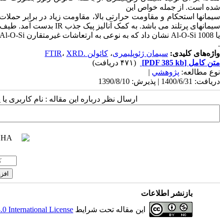
شده است. از جمله خواص این
یا Al-O-Si 1008 نشان داد که به نوعی به ارتعاشات غیرمتقارن Al-O-Si یا Si-O-Si نسبت داده می شود.
.
واژه‌های کلیدی:
سیمان ژئوپلیمری
،
کائولن .FTIR
XRD
،
متن کامل
[PDF 385 kb]
(۴۷۱ دریافت)
نوع مطالعه:
پژوهشي
|
دریافت: 1400/6/31 | پذیرش: 1390/8/10
ارسال نظر درباره این مقاله : نام کاربری ی
بازنشر اطلاعات
این مقاله تحت شرایط
 International License