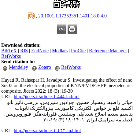
‎ 20.1001.1.17353351.1401.18.0.4.0
Download citation:
BibTeX
|
RIS
|
EndNote
|
Medlars
|
ProCite
|
Reference Manager
|
RefWorks
Send citation to:
Mendeley
Zotero
RefWorks
Hayati R, Rahsepar H, Javadpour S. Investigating the effect of nano
SnO2 on the electrical properties of KNN/PVDF-HFP piezoelectric
composite. Jicers 2022; 18 (3) :19-30
URL:
http://jicers.ir/article-1-444-fa.html
حیاتی راضیه، رهسپار حسین، جوادپور سیروس. بررسی تاثیر نانو
اکسید قلع بر خواص الکتریکی کامپوزیت پیزوالکتریک نایوبات
پتاسیم سدیم اصلاح شده/پلی وینیلیدین فلوراید-هگزا فلوروپروپیلن.
فصلنامه سرامیک ایران. ۱۴۰۱; ۱۸ (۳) :۱۹-۳۰
URL:
http://jicers.ir/article-۱-۴۴۴-fa.html