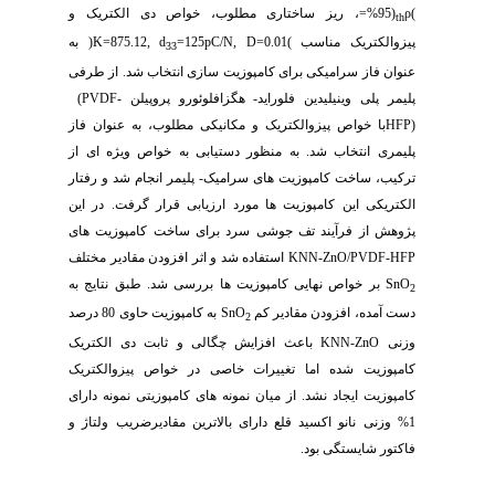
(
ρ
=%95)
، ریز ساختاری مطلوب، خواص
دی الکتریک و
th
پیزوالکتریک
مناسب
(
=125pC/N, D=0.01
K=875.12, d
)
به
33
عنوان فاز سرامیکی برای کامپوزیت سازی انتخاب شد.
از طرفی
پلیمر پلی وینیلیدین فلوراید- هگزافلوئورو پروپیلن
(PVDF-
HFP)
با خواص پیزوالکتریک و مکانیکی مطلوب، به عنوان فاز
پلیمری انتخاب شد. به منظور دستیابی به خواص ویژه ای از
ترکیب، ساخت کامپوزیت های سرامیک- پلیمر انجام شد و رفتار
الکتریکی این کامپوزیت ها مورد ارزیابی قرار گرفت. در این
پژوهش از فرآیند تف جوشی سرد برای ساخت کامپوزیت های
KNN-ZnO/PVDF-HFP
استفاده شد و
اثر افزودن مقادیر مختلف
SnO
بر خواص نهایی کامپوزیت ها
بررسی شد. طبق نتایج به
2
دست آمده،
افزودن مقادیر کم
SnO
به
کامپوزیت حاوی 80 درصد
2
وزنی
KNN-ZnO
باعث افزایش چگالی و ثابت دی الکتریک
کامپوزیت شده اما تغییرات خاصی در خواص پیزوالکتریک
کامپوزیت ایجاد نشد. از میان نمونه های کامپوزیتی نمونه دارای
1% وزنی نانو اکسید قلع دارای بالاترین مقادیرضریب ولتاژ و
فاکتور شایستگی بود.