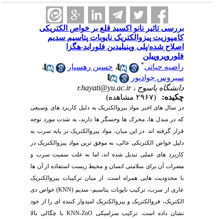
بررسی تاثیر نانو اکسید قلع بر خواص الکتریکی
کامپوزیت پیزوالکتریک نایوبات پتاسیم سدیم
اصلاح شده/پلی وینیلیدین فلوراید-هگزا
فلوروپروپیلن
*
راضیه حیاتی
،
حسین رهسپار
،
سیروس جوادپور
دانشگاه یاسوج ،
r.hayati@yu.ac.ir
چکیده:
(۲۹۶۷ مشاهده)
در سال های اخیر مواد پیزوالکتریک به دلیل کاربرد های وسیعی
که در مبدل ها، محرک ها وحسگر ها دارند، به شدت مورد توجه
قرار گرفته اند. در این میان، مواد پیزوالکتریک بر پایه سرب به
دلیل خواص الکتریکی عالی، به موفق ترین مواد پیزوالکتریک در
کاربرد های عملی تبدیل شده اند، اما به علت سمیت سرب و
مضرات آن برای سلامتی انسان و محیط زیست استفاده از آن ها
با محدودیت هایی همراه است. از میان ترکیبات پیزوالکتریک
عاری از سرب، ترکیب نایوبات پتاسیم- سدیم
(KNN)
خواص دی
الکتریک، فروالکتریک و پیزوالکتریک امیدوار کننده ای را از خود
نشان داده است. ترکیب سرامیکی
KNN-ZnO
با چگالی بالا